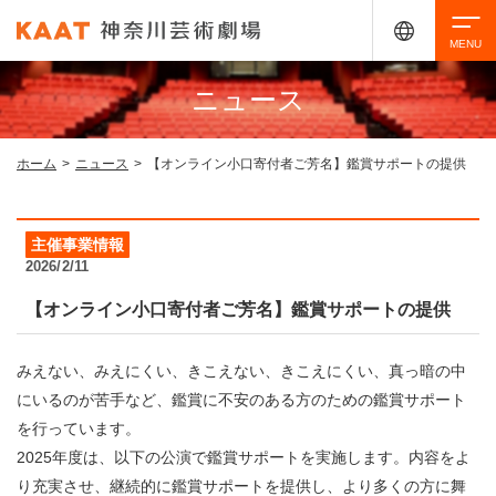
ニュース
検索
ホーム
>
ニュース
>
【オンライン小口寄付者ご芳名】鑑賞サポートの提供
アクセシビリティ
チケット購入
交通案内
主催事業情報
2026/2/11
イベントを探す
【オンライン小口寄付者ご芳名】鑑賞サポートの提供
・ イベント一覧
ご来場案内
みえない、みえにくい、きこえない、きこえにくい、真っ暗の中
にいるのが苦手など、鑑賞に不安のある方のための鑑賞サポート
・ イベントカレンダー
を行っています。
・ 館内サービス・アクセシビリティ
施設を借りる
2025年度は、以下の公演で鑑賞サポートを実施します。内容をよ
り充実させ、継続的に鑑賞サポートを提供し、より多くの方に舞