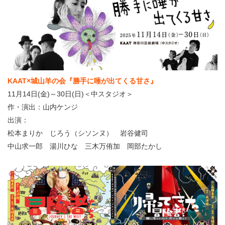
KAAT×城山羊の会『勝手に唾が出てくる甘さ』
11月14日(金)～30日(日)＜中スタジオ＞
作・演出：山内ケンジ
出演：
松本まりか じろう（シソンヌ） 岩谷健司
中山求一郎 湯川ひな 三木万侑加 岡部たかし