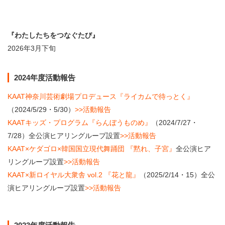
『わたしたちをつなぐたび』
2026年3月下旬
2024年度活動報告
KAAT神奈川芸術劇場プロデュース『ライカムで待っとく』
（2024/5/29・5/30）
>>活動報告
KAATキッズ・プログラム『らんぼうものめ』
（2024/7/27・
7/28）全公演ヒアリングループ設置
>>活動報告
KAAT×ケダゴロ×韓国国立現代舞踊団 『黙れ、子宮』
全公演ヒア
リングループ設置
>>活動報告
KAAT×新ロイヤル大衆舎 vol.2 『花と龍』
（2025/2/14・15）全公
演ヒアリングループ設置
>>活動報告