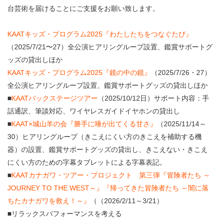
・ フロアマップ
台芸術を届けることにご支援をお願い致します。
KAATについて
・ レストラン/カフェ
KAATキッズ・プログラム2025『わたしたちをつなぐたび』
・ 交通案内
（2025/7/21〜27）全公演ヒアリングループ設置、鑑賞サポートグ
・ ミッション
KAAT 神奈川芸術劇場
ッズの貸出しほか
SNS
・ よくある質問
KAATキッズ・プログラム2025『鏡の中の鏡』
（2025/7/26・27）
・ 芸術監督
全公演ヒアリングループ設置、鑑賞サポートグッズの貸出しほか
・ 施設概要
■
KAATバックステージツアー
（2025/10/12日）サポート内容：手
話通訳、筆談対応、ワイヤレスガイドイヤホンの貸出し
・ フロアマップ
■
KAAT×城山羊の会『勝手に唾が出てくる甘さ』
（2025/11/14～
30）ヒアリングループ（きこえにくい方のきこえを補助する機
・ レストラン/カフェ
器）の設置、鑑賞サポートグッズの貸出し、きこえない・きこえ
にくい方のための字幕タブレットによる字幕表記。
■
KAATカナガワ・ツアー・プロジェクト 第三弾『冒険者たち ～
JOURNEY TO THE WEST～』『帰ってきた冒険者たち ～闇に落
ちたカナガワを救え！～』
（（2026/2/11～3/21）
■リラックスパフォーマンスを考える