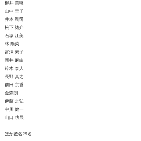
柳井 美暁
山中 圭子
井本 剛司
松下 祐介
石塚 江美
林 陽菜
富澤 素子
新井 麻由
鈴木 泰人
長野 真之
前田 京香
金森朗
伊藤 之弘
中川 健一
山口 功晟
ほか匿名29名