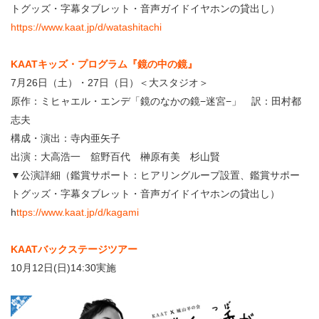
トグッズ・字幕タブレット・音声ガイドイヤホンの貸出し）
https://www.kaat.jp/d/watashitachi
KAATキッズ・プログラム『鏡の中の鏡』
7月26日（土）・27日（日）＜大スタジオ＞
原作：ミヒャエル・エンデ「鏡のなかの鏡−迷宮−」 訳：田村都
志夫
構成・演出：寺内亜矢子
出演：大高浩一 舘野百代 榊原有美 杉山賢
▼公演詳細（鑑賞サポート：ヒアリングループ設置、鑑賞サポー
トグッズ・字幕タブレット・音声ガイドイヤホンの貸出し）
h
ttps://www.kaat.jp/d/kagami
KAATバックステージツアー
10月12日(日)14:30実施