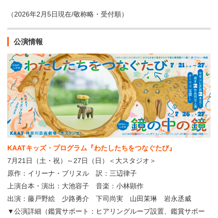
（2026年2月5日現在/敬称略・受付順）
公演情報
KAATキッズ・プログラム『わたしたちをつなぐたび』
7月21日（土・祝）～27日（日）＜大スタジオ＞
原作：イリーナ・ブリヌル 訳：三辺律子
上演台本・演出：大池容子 音楽：小林顕作
出演：藤戸野絵 少路勇介 下司尚実 山田茉琳 岩永丞威
▼公演詳細（鑑賞サポート：ヒアリングループ設置、鑑賞サポー