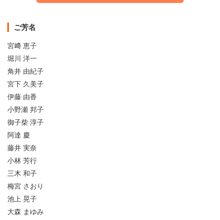
ご芳名
宮﨑 恵子
堀川 洋一
角井 由紀子
宮下 久美子
伊藤 由香
小野瀬 邦子
御子柴 淳子
阿達 慶
藤井 実奈
小林 芳行
三木 和子
梅宮 さおり
池上 晃子
大森 まゆみ