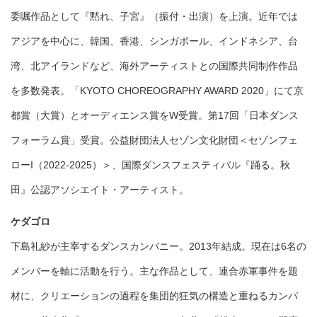
委嘱作品として『黙れ、子宮』（振付・出演）を上演。近年では
アジアを中心に、韓国、香港、シンガポール、インドネシア、台
湾、北アイランドなど、海外アーティストとの国際共同制作作品
を多数発表。「KYOTO CHOREOGRAPHY AWARD 2020」にて京
都賞（大賞）とオーディエンス賞をW受賞。第17回「日本ダンス
フォーラム賞」受賞。公益財団法人セゾン文化財団＜セゾンフェ
ローI（2022-2025）＞、国際ダンスフェスティバル『踊る。秋
田』公認アソシエイト・アーティスト。
ケダゴロ
下島礼紗が主宰するダンスカンパニー。2013年結成。現在は6名の
メンバーを軸に活動を行う。主な作品として、連合赤軍事件を題
材に、クリエーションの過程を集団的狂気の構造と重ねるカンパ