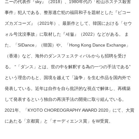
ニーの代表作『sky』（2018）、1980年代の「松山ホステス殺害
事件」犯人である、整形逃亡犯の福田和子を題材とした『ビコー
ズカズコーズ』（2021年）、最新作として、韓国における「セウ
ォル号沈没事故」に取材した『세월』（2022）などがある。 ま
た、「SIDance」（韓国）や、「Hong Kong Dance Exchange」
（香港）など、海外のダンスフェスティバルからも招聘を受け
る。 “「ダンス」とは、世の中を解釈する為の一つの手法である”
という理念のもと、国境を越えて「論争」を生む作品を国内外で
発表している。近年は自作を自ら批評的な視点で解体し、再構築
して発表するという独自の再演手法の開発に取り組んでいる。
2021年、「KYOTO CHOREOGRAPHY AWARD 2020」にて、大賞
にあたる「京都賞」と「オーディエンス賞」をW受賞。