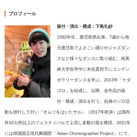
プロフィール
振付・演出・構成：下島礼紗
1992年生、鹿児島県出身。7歳から地
元鹿児島でよさこい踊りやジャズダン
スなど様々なダンスに取り組む。桜美
林大学在学中に木佐貫邦子にコンテン
ポラリーダンスを学ぶ。2013年「ケダ
ゴロ」を結成し、以降、全作品の振
付・構成・演出を行う。自身のソロ活
動も併行して行い『オムツをはいたサル』（2017年初演）は国内
外10カ所以上のフェスティバルで上演し多数の賞を獲得。2021年
には韓国国立現代舞踊団 「Asian Choreographer Project」 にて、