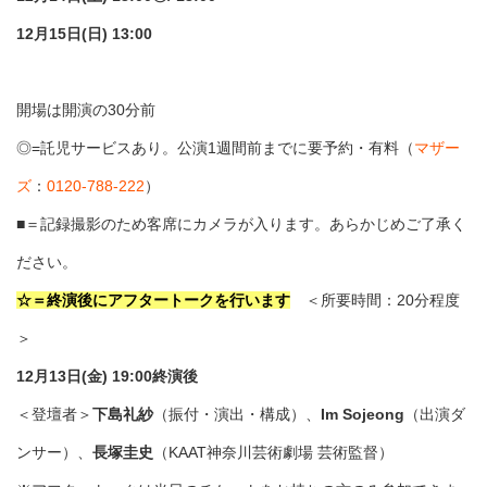
12月15日(日) 13:00
開場は開演の30分前
◎=託児サービスあり。公演1週間前までに要予約・有料（
マザー
ズ
：
0120-788-222
）
■＝記録撮影のため客席にカメラが入ります。あらかじめご了承く
ださい。
☆＝終演後にアフタートークを行います
＜所要時間：20分程度
＞
12月13日(金) 19:00終演後
＜登壇者＞
下島礼紗
（振付・演出・構成）、
Im Sojeong
（出演ダ
ンサー）、
長塚圭史
（KAAT神奈川芸術劇場 芸術監督）