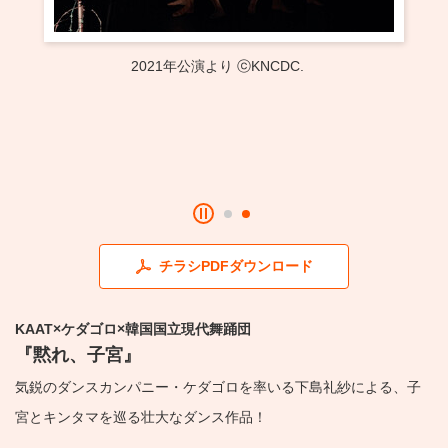
・ フロアマップ
KAATについて
・ レストラン/カフェ
2021年公演より ⓒKNCDC.
・ 交通案内
・ ミッション
KAAT 神奈川芸術劇場
SNS
・ よくある質問
・ 芸術監督
・ 施設概要
・ フロアマップ
チラシPDFダウンロード
・ レストラン/カフェ
KAAT×ケダゴロ×韓国国立現代舞踊団
『黙れ、子宮』
気鋭のダンスカンパニー・ケダゴロを率いる下島礼紗による、子
宮とキンタマを巡る壮大なダンス作品！