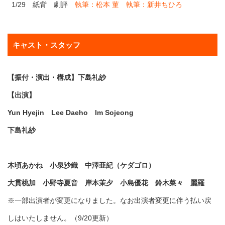
1/29 紙背 劇評
執筆：松本 菫
執筆：新井ちひろ
キャスト・スタッフ
【振付・演出・構成】下島礼紗
【出演】
Yun Hyejin Lee Daeho Im Sojeong
下島礼紗
木頃あかね 小泉沙織 中澤亜紀（ケダゴロ）
大貫桃加 小野寺夏音 岸本茉夕 小島優花 鈴木菜々 麗羅
※一部出演者が変更になりました。なお出演者変更に伴う払い戻
しはいたしません。（9/20更新）