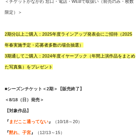
＜チケットかながわ 窓口・電話・WEBで取扱い（前売のみ・枚数
限定）＞
2期分以上ご購入：2025年度ラインアップ発表会にご招待（2025
年春実施予定・応募者多数の場合抽選）
3期通してご購入：2024年度イヤーブック（年間上演作品をまとめ
た写真集）をプレゼント
■シーズンチケット＜2期＞【販売終了】
＜8/18（日）発売＞
【対象作品】
『
まだここ通ってない
』
（10/18～20）
『
黙れ、子宮
』
（12/13～15）