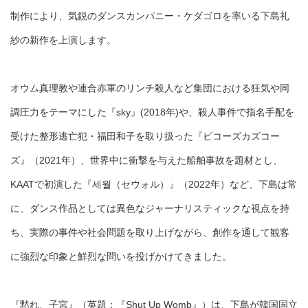
制作により、気鋭のダンスカンパニー・ケダゴロを率いる下島礼
紗の新作を上演します。
オウム真理教や連合赤軍のリンチ殺人など集団における狂気や同
調圧力をテーマにした『sky』(2018年)や、殺人事件で指名手配を
受けた整形逃亡犯・福田和子を取り扱った『ビコーズカズコー
ズ』（2021年）、世界中に衝撃を与えた船舶事故を題材とし、
KAATで初演した『세월（セウォル）』（2022年）など、下島は常
に、ダンス作品としては異色なジャーナリスティックな視点を持
ち、実際の事件や社会問題を取り上げながら、創作を通して観客
に強烈な印象と鮮烈な問いを投げかけてきました。
『黙れ、子宮』（英題：『Shut Up Womb』）は、下島が韓国国立