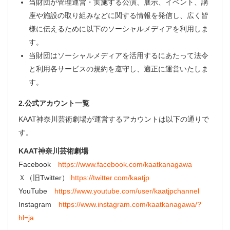
・ フロアマップ
当財団が管理運営・実施する公演、展示、イベント、講
座や施設の取り組みなどに関する情報を発信し、広く皆
KAATについて
・ レストラン/カフェ
様に伝えるために以下のソーシャルメディアを利用しま
す。
・ 交通案内
・ ミッション
当財団はソーシャルメディアを活用するにあたって法令
KAAT 神奈川芸術劇場
SNS
と利用各サービスの規約を遵守し、適正に運営いたしま
・ よくある質問
・ 芸術監督
す。
・ 施設概要
2.公式アカウント一覧
KAAT神奈川芸術劇場が運営するアカウントは以下の通りで
・ フロアマップ
す。
・ レストラン/カフェ
KAAT神奈川芸術劇場
Facebook
https://www.facebook.com/kaatkanagawa
Ｘ（旧Twitter）
https://twitter.com/kaatjp
YouTube
https://www.youtube.com/user/kaatjpchannel
Instagram
https://www.instagram.com/kaatkanagawa/?
hl=ja