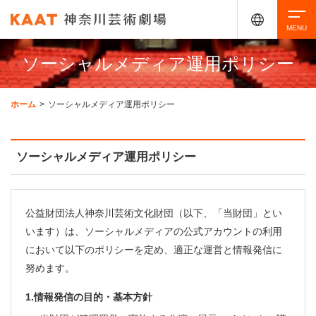
ソーシャルメディア運用ポリシー
検索
ホーム
>
ソーシャルメディア運用ポリシー
アクセシビリティ
チケット購入
交通案内
ソーシャルメディア運用ポリシー
イベントを探す
公益財団法人神奈川芸術文化財団（以下、「当財団」とい
います）は、ソーシャルメディアの公式アカウントの利用
・ イベント一覧
ご来場案内
において以下のポリシーを定め、適正な運営と情報発信に
・ イベントカレンダー
努めます。
・ 館内サービス・アクセシビリティ
施設を借りる
1.情報発信の目的・基本方針