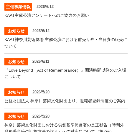
・ フロアマップ
主催事業情報
2026/6/12
KAATについて
・ レストラン/カフェ
KAAT主催公演アンケートへのご協力のお願い
・ 交通案内
お知らせ
2026/6/12
・ ミッション
KAAT 神奈川芸術劇場
SNS
KAAT神奈川芸術劇場 主催公演における前売り券・当日券の販売に
・ よくある質問
・ 芸術監督
ついて
・ 施設概要
お知らせ
2026/6/11
『Love Beyond（Act of Remembrance）』開演時間以降のご入場
・ フロアマップ
について
・ レストラン/カフェ
お知らせ
2026/5/20
公益財団法人 神奈川芸術文化財団より、退職者登録制度のご案内
お知らせ
2026/5/20
神奈川芸術文化財団における労働基準監督署の是正勧告（時間外
勤務手当等の計算方法の誤り）への対応について（第2報）