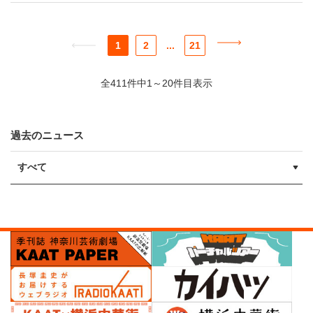
1
2
...
21
全411件中1～20件目表示
過去のニュース