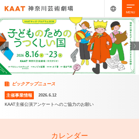
検索
アクセシビリティ
チケット購入
交通案内
イベントを探す
ピックアップニュース
主催事業情報
主催事業情報
主催事業情報
お知らせ
お知らせ
2026.6.12
2026.6.12
2026.6.22
2026.6.12
2026.6.22
・ イベント一覧
ご来場案内
KAAT主催公演アンケートへのご協力のお願い
・ イベントカレンダー
・ 館内サービス・アクセシビリティ
施設を借りる
カレンダー