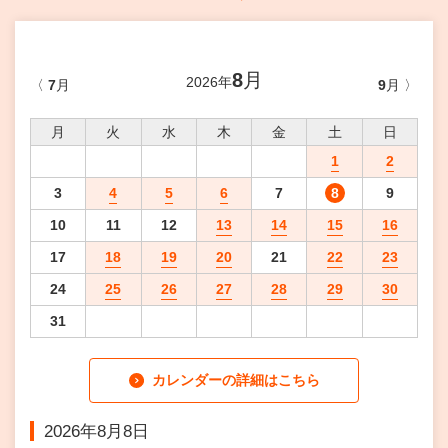
・ フロアマップ
KAATについて
・ レストラン/カフェ
8
月
2026年
〈
7
月
9
月
〉
・ 交通案内
・ ミッション
KAAT 神奈川芸術劇場
SNS
月
火
水
木
金
土
日
・ よくある質問
・ 芸術監督
1
2
3
4
5
6
7
8
9
・ 施設概要
10
11
12
13
14
15
16
・ フロアマップ
17
18
19
20
21
22
23
・ レストラン/カフェ
24
25
26
27
28
29
30
31
カレンダーの詳細はこちら
2026
年
8
月
8
日