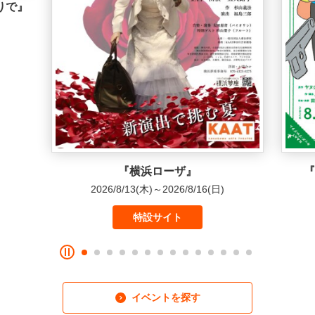
『横浜ローザ』
『子どものた
2026/8/13
(木)～
2026/8/16
(日)
2026/8/16
(
特設サイト
イベントを探す