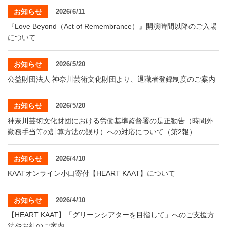
・ フロアマップ
お知らせ
2026/6/11
KAATについて
・ レストラン/カフェ
『Love Beyond（Act of Remembrance）』開演時間以降のご入場
について
・ 交通案内
・ ミッション
KAAT 神奈川芸術劇場
お知らせ
2026/5/20
SNS
・ よくある質問
・ 芸術監督
公益財団法人 神奈川芸術文化財団より、退職者登録制度のご案内
・ 施設概要
お知らせ
2026/5/20
神奈川芸術文化財団における労働基準監督署の是正勧告（時間外
・ フロアマップ
勤務手当等の計算方法の誤り）への対応について（第2報）
・ レストラン/カフェ
お知らせ
2026/4/10
KAATオンライン小口寄付【HEART KAAT】について
お知らせ
2026/4/10
【HEART KAAT】「グリーンシアターを目指して」へのご支援方
法やお礼のご案内