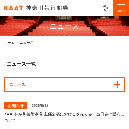
ニュース
検索
ホーム
>
ニュース
アクセシビリティ
チケット購入
交通案内
ニュース一覧
イベントを探す
ニュース
・ イベント一覧
ご来場案内
お知らせ
2026/6/12
・ イベントカレンダー
KAAT神奈川芸術劇場 主催公演における前売り券・当日券の販売に
・ 館内サービス・アクセシビリティ
施設を借りる
ついて