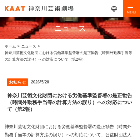
ニュース
検索
ホーム
>
ニュース
>
神奈川芸術文化財団における労働基準監督署の是正勧告（時間外勤務手当等
アクセシビリティ
チケット購入
交通案内
の計算方法の誤り）への対応について（第2報）
イベントを探す
お知らせ
2026/5/20
神奈川芸術文化財団における労働基準監督署の是正勧告
（時間外勤務手当等の計算方法の誤り）への対応につい
・ イベント一覧
ご来場案内
て（第2報）
・ イベントカレンダー
神奈川芸術文化財団における労働基準監督署の是正勧告（時間外
・ 館内サービス・アクセシビリティ
施設を借りる
勤務手当等の計算方法の誤り）への対応について、公益財団法人