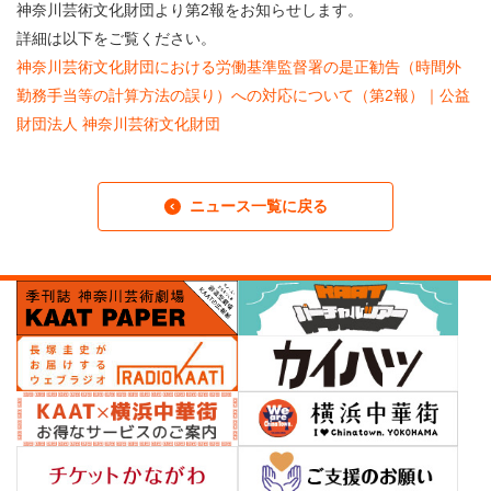
・ フロアマップ
神奈川芸術文化財団より第2報をお知らせします。
KAATについて
詳細は以下をご覧ください。
・ レストラン/カフェ
神奈川芸術文化財団における労働基準監督署の是正勧告（時間外
勤務手当等の計算方法の誤り）への対応について（第2報）｜公益
・ 交通案内
・ ミッション
KAAT 神奈川芸術劇場
財団法人 神奈川芸術文化財団
SNS
・ よくある質問
・ 芸術監督
ニュース一覧に戻る
・ 施設概要
・ フロアマップ
・ レストラン/カフェ