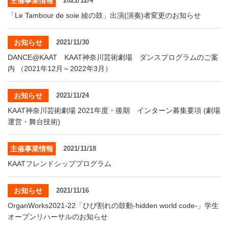
主催事業情報
2021/12/4
・ フロアマップ
「Le Tambour de soie 綾の鼓」出演(演奏)者変更のお知らせ
KAATについて
・ レストラン/カフェ
お知らせ
2021/11/30
・ 交通案内
・ ミッション
KAAT 神奈川芸術劇場
DANCE@KAAT KAAT神奈川芸術劇場 ダンスプログラムのご案
SNS
内 （2021年12月～2022年3月）
・ よくある質問
・ 芸術監督
お知らせ
2021/11/24
・ 施設概要
KAAT神奈川芸術劇場 2021年度・後期 インターン募集要項 (劇場
運営・舞台技術)
・ フロアマップ
・ レストラン/カフェ
主催事業情報
2021/11/18
KAATフレンドシッププログラム
お知らせ
2021/11/16
OrganWorks2021-22「ひび割れの鼓動‐hidden world code‐」学生
オープンリハーサルのお知らせ