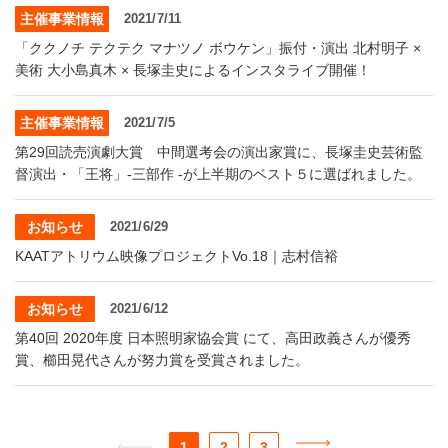
主催事業情報
2021/7/11
「ククノチ テクテク マナツノ ボウケン」振付・演出 北村明子 ×
美術 大小島真木 × 長塚圭史によるインスタライブ開催！
主催事業情報
2021/7/5
第29回読売演劇大賞 中間選考会の演出家賞に、長塚圭史芸術監
督演出・「王将」‐三部作 ‐が上半期のベスト５に選ばれました。
お知らせ
2021/6/29
KAATアトリウム映像プロジェクトVo.18｜志村信裕
お知らせ
2021/6/12
第40回 2020年度 日本照明家協会賞 にて、高田政義さんが優秀
賞、櫛田晃代さんが努力賞を受賞されました。
1
2
3