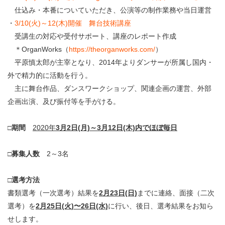
仕込み・本番についていただき、公演等の制作業務や当日運営
・
3/10(火)～12(木)開催 舞台技術講座
受講生の対応や受付サポート、講座のレポート作成
＊OrganWorks（
https://theorganworks.com/
）
平原慎太郎が主宰となり、2014年よりダンサーが所属し国内・
外で精力的に活動を行う。
主に舞台作品、ダンスワークショップ、関連企画の運営、外部
企画出演、及び振付等を手がける。
□期間
2020年
3月2日(月)～3月12日(木)内でほぼ毎日
□募集人数
2～3名
□選考方法
書類選考（一次選考）結果を
2月23日(日)
までに連絡、面接（二次
選考）を
2月25日(火)〜26日(水)
に行い、後日、選考結果をお知ら
せします。