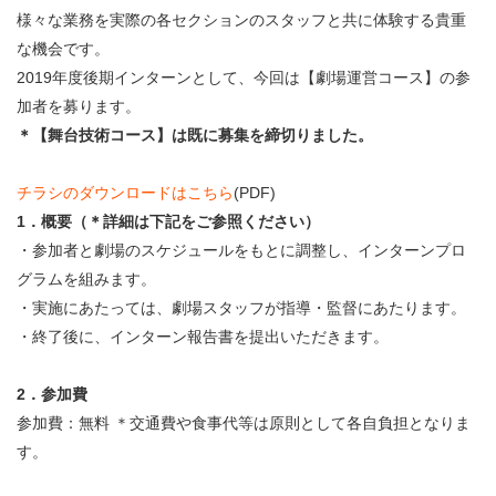
・ フロアマップ
様々な業務を実際の各セクションのスタッフと共に体験する貴重
KAATについて
な機会です。
・ レストラン/カフェ
2019年度後期インターンとして、今回は【劇場運営コース】の参
・ 交通案内
加者を募ります。
・ ミッション
KAAT 神奈川芸術劇場
＊【舞台技術コース】は既に募集を締切りました。
SNS
・ よくある質問
・ 芸術監督
チラシのダウンロードはこちら
(PDF)
・ 施設概要
1．概要（＊詳細は下記をご参照ください）
・参加者と劇場のスケジュールをもとに調整し、インターンプロ
・ フロアマップ
グラムを組みます。
・実施にあたっては、劇場スタッフが指導・監督にあたります。
・ レストラン/カフェ
・終了後に、インターン報告書を提出いただきます。
2．参加費
参加費：無料 ＊交通費や食事代等は原則として各自負担となりま
す。