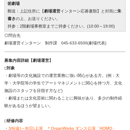
術劇場
郵送：上記住所に【
劇場運営
インターン応募書類】と封筒に
朱
書き
の上、お送りください。
持参：2階劇場事務室までご持参ください。(10:00～19:00)
◎問合先
劇場運営インターン 制作課 045-633-6500(劇場代表)
募集内容詳細【劇場運営】
□対象
・劇場等の文化施設での運営業務に強い関心がある方。(例：大
学・大学院等の学生でアートマネジメントに関心を持つ方、文化
施設のスタッフを目指す方など)
・劇場または文化芸術に関わることに興味があり、多少の制作経
験があるほうが望ましい。
□研修内容
・
3/6(金)～8(日)上演 ＊OrganWorks ダンス公演「HOMO」