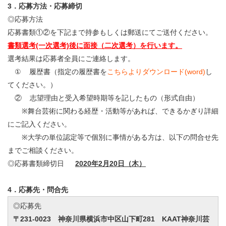
3．応募方法・応募締切
◎応募方法
応募書類①②を下記まで持参もしくは郵送にてご送付ください。
書類選考(一次選考)後に面接（二次選考）を行います。
選考結果は応募者全員にご連絡します。
① 履歴書（指定の履歴書を
こちらよりダウンロード(word)
し
てください。）
② 志望理由と受入希望時期等を記したもの（形式自由）
※舞台芸術に関わる経歴・活動等があれば、できるかぎり詳細
にご記入ください。
※大学の単位認定等で個別に事情がある方は、以下の問合せ先
までご相談ください。
◎応募書類締切日
2020年2月20日（木）
4．応募先・問合先
◎応募先
〒231-0023 神奈川県横浜市中区山下町281 KAAT神奈川芸