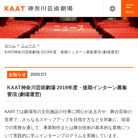
ニュース
検索
ホーム
>
ニュース
>
KAAT神奈川芸術劇場 2019年度・後期インターン募集要項 (劇場運営)
アクセシビリティ
チケット購入
交通案内
お知らせ
2020/2/3
イベントを探す
KAAT神奈川芸術劇場 2019年度・後期インターン募集
要項 (劇場運営)
・ イベント一覧
ご来場案内
KAATでは劇場等の文化施設の仕事に関心がある方や、舞台芸術の
・ イベントカレンダー
世界で、さらなるステップアップを目指す方などを対象に、現場
・ 館内サービス・アクセシビリティ
施設を借りる
での実務を通して、事業制作または舞台技術の基本的な業務につ
いて実践的に学ぶインターンプログラムを実施しています。