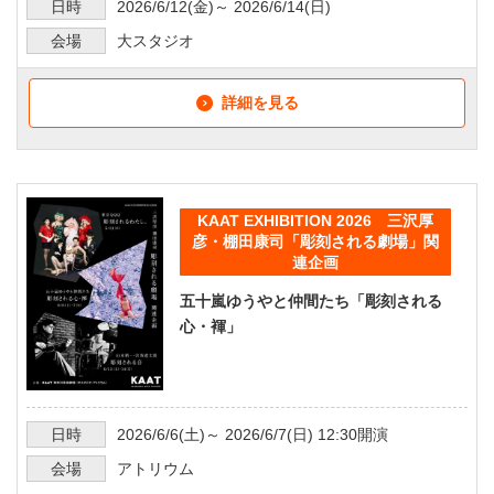
日時
2026/6/12
(金)～
2026/6/14
(日)
会場
大スタジオ
詳細を見る
KAAT EXHIBITION 2026 三沢厚
彦・棚田康司「彫刻される劇場」関
連企画
五十嵐ゆうやと仲間たち「彫刻される
心・褌」
日時
2026/6/6
(土)～
2026/6/7
(日)
12:30
開演
会場
アトリウム