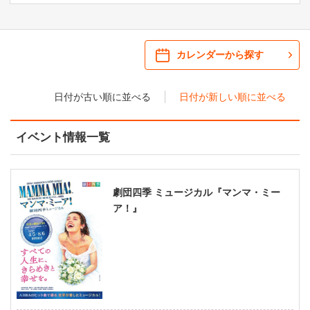
ご来場案内
・ 館内サービス・アクセシビリティ
施設を借りる
カレンダーから探す
・ フロアマップ
日付が古い順に並べる
日付が新しい順に並べる
KAATについて
・ レストラン/カフェ
イベント情報一覧
・ 交通案内
・ ミッション
KAAT 神奈川芸術劇場
SNS
・ よくある質問
・ 芸術監督
劇団四季 ミュージカル『マンマ・ミー
ア！』
・ 施設概要
・ フロアマップ
・ レストラン/カフェ