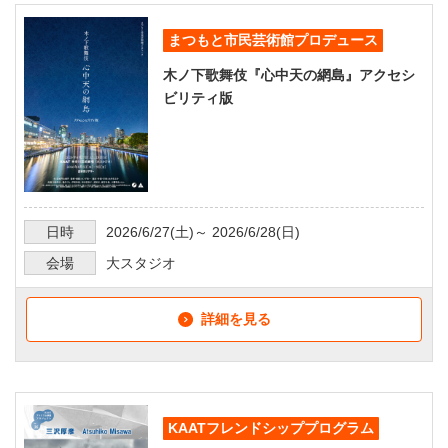
まつもと市民芸術館プロデュース
木ノ下歌舞伎『心中天の網島』アクセシ
ビリティ版
日時
2026/6/27
(土)～
2026/6/28
(日)
会場
大スタジオ
詳細を見る
KAATフレンドシッププログラム