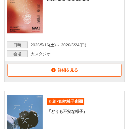
日時
2026/5/16
(土)～
2026/5/24
(日)
会場
大スタジオ
詳細を見る
た組×四把椅子劇團
『どうも不安な様子』