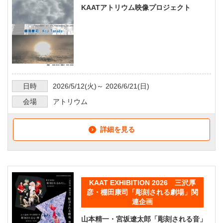
KAATアトリウム映像プロジェクト
日時
2026/5/12
(火)～
2026/6/21
(日)
会場
アトリウム
詳細を見る
KAAT EXHIBITION 2026 三沢厚
彦・棚田康司「彫刻される劇場」関
連企画
山本精一・宮坂遼太郎「彫刻される音」