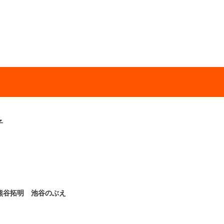
子
熊谷拓明 池谷のぶえ