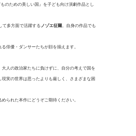
どものための美しい国』を子ども向け演劇作品とし
して多方面で活躍する
ノゾエ征爾
。自身の作品でも
れる俳優・ダンサーたちが顔を揃えます。
、大人の政治家たちに負けずに、自分の考えで国を
し現実の世界は思ったよりも厳しく、さまざまな困
込められた本作にどうぞご期待ください。