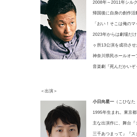
2008年～2011年シ
帰国後に自身の創作活
「おい！そこは俺のマ
2023年からは劇場
ヶ所13公演を成功さ
神奈川県民ホールオー
音楽劇『死んだかいぞ
＜出演＞
小日向星一
（こひなた
1995年生まれ。東
主な出演作に、舞台『
三千あつまって』『ス