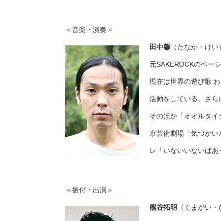
＜音楽・演奏＞
田中馨
（たなか・けい
元SAKEROCKのベー
現在は世界の遊び歌 
活動をしている。さらに
そのほか「オオルタイ
京芸術劇場「気づかい
レ「いないいないばあ
＜振付・出演＞
熊谷拓明
（くまがい・