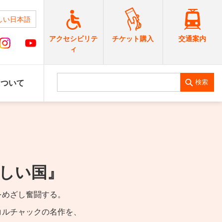
しい日本語
交通案内
アクセシビリテ
チケット購入
ィ
検索
について
しい国』
をめざし奮闘する。
コルチャックの名作を、