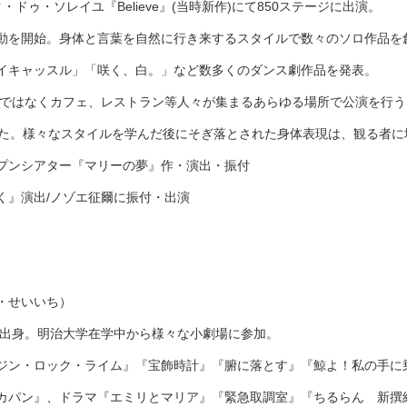
ルク・ドゥ・ソレイユ『Believe』(当時新作)にて850ステージに出演。
動を開始。身体と言葉を自然に行き来するスタイルで数々のソロ作品を
イキャッスル」「咲く、白。」など数多くのダンス劇作品を発表。
だけではなくカフェ、レストラン等人々が集まるあらゆる場所で公演を行う
せた。様々なスタイルを学んだ後にそぎ落とされた身体表現は、観る者
プンシアター『マリーの夢』作・演出・振付
く』演出/ノゾエ征爾に振付・出演
・せいいち）
京都出身。明治大学在学中から様々な小劇場に参加。
ジン・ロック・ライム』『宝飾時計』『腑に落とす』『鯨よ！私の手に
カパン』、ドラマ『エミリとマリア』『緊急取調室』『ちるらん 新撰組