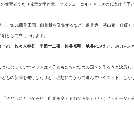
ドの教育者であり児童文学作家、ヤヌシュ・コルチャックの代表作『子
宰し、第56回岸田國士戯曲賞を受賞するなど、劇作家・演出家・俳優と
楽劇として立ち上げます。
はじめ、
佐々木春香
、
串田十二夜
、
熊谷拓明
、
池谷のぶえ
と、魅力あふ
ことになって少年マットは＜子どもたちのための国＞を作ろうと決意し
子どもの新聞を発行したりと、理想に向かって進んでいくマット。しか
、「子どもにも声があり、世界を変える力がある」というメッセージが