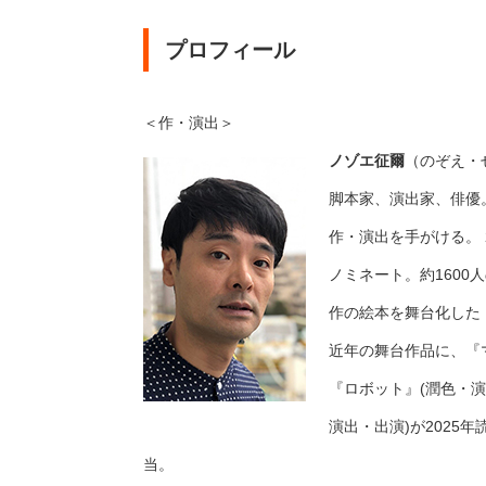
プロフィール
＜作・演出＞
ノゾエ征爾
（のぞえ・
脚本家、演出家、俳優。
作・演出を手がける。 2
ノミネート。約1600
作の絵本を舞台化した
近年の舞台作品に、『マ
『ロボット』(潤色・演
演出・出演)が2025
当。