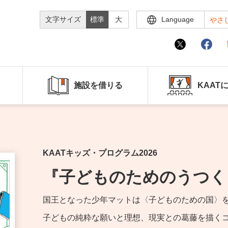
文字サイズ
標準
大
Language
やさ
施設を借りる
KAAT
KAATキッズ・プログラム2026
『子どものためのうつく
国王となった少年マットは〈子どものための国〉
子どもの純粋な願いと理想、現実との葛藤を描く