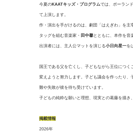
今夏の
KAATキッズ・プログラム
では、ポーラン
て上演します。
作・演出を手がけるのは、劇団「はえぎわ」を主
タッグを組む音楽家・
田中馨
とともに、本作を音
出演者には、主人公マットを演じる
小日向星一
を
国王である父を亡くし、子どもながら王位につく
変えようと努力します。子ども議会を作ったり、
難や失敗が彼を待ち受けています。
子どもの純粋な願いと理想、現実との葛藤を描き
掲載情報
2026年