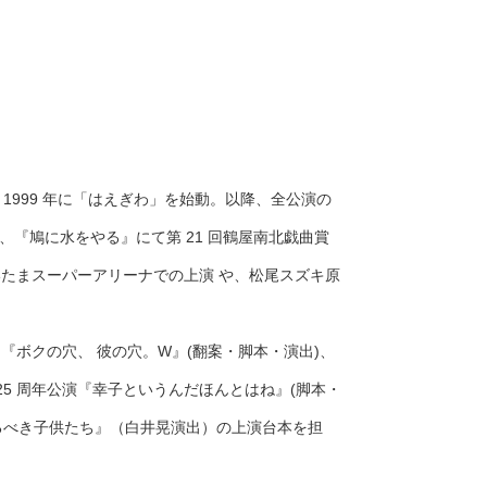
1999 年に「はえぎわ」を始動。以降、全公演の
 年、『鳩に水をやる』にて第 21 回鶴屋南北戯曲賞
さいたまスーパーアリーナでの上演 や、松尾スズキ原
『ボクの穴、 彼の穴。W』(翻案・脚本・演出)、
5 周年公演『幸子というんだほんとはね』(脚本・
『恐るべき子供たち』（白井晃演出）の上演台本を担