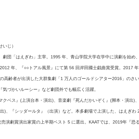
せいじ）
劇団「はえぎわ」主宰。1995 年、青山学院大学在学中に演劇を始め、
012 年、『○○トアル風景』にて第 56 回岸田國士戯曲賞受賞。2017
人の高齢者が出演した大群集劇「1 万人のゴールドシアター2016」の
『気づかいルーシー』など劇団外でも幅広く活躍。
クベス』(上演台本・演出)、音楽劇『死んだかいぞく』(脚本・演出)、
出)、『シッダールタ』（出演）など。本多劇場で上演した、はえぎわ 2
年読売演劇賞演出家賞の上半期ベスト 5 に選出。KAATでは、2019年