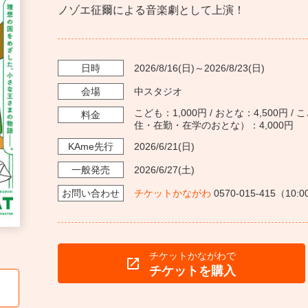
ノゾエ征爾による音楽劇として上演！
日時
2026/8/16
(日)～
2026/8/23
(日)
会場
中スタジオ
こども：1,000円 / おとな：4,500円 
料金
住・在勤・在学のおとな）：4,000円
KAme
先行
2026/6/21
(日)
一般発売
2026/6/27
(土)
お問い
合わせ
チケットかながわ
0570-015-415（10:
チケットかながわで
チケットを購入