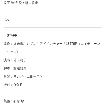
児玉 達治 役：橋口俊宏
ほか
〈STAFF〉
原作：近未来おもてなしアドベンチャー『18TRIP（エイティーン
トリップ）』
演出：児玉明子
脚本：渡辺雄介
音楽：サカノウエヨースケ
振付：IYO-P
美術：石原 敬