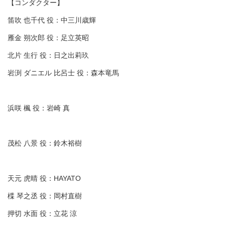
【コンダクター】
笛吹 也千代 役：中三川歳輝
雁金 朔次郎 役：足立英昭
北片 生行 役：日之出莉玖
岩渕 ダニエル 比呂士 役：森本竜馬
浜咲 楓 役：岩崎 真
茂松 八景 役：鈴木裕樹
天元 虎晴 役：HAYATO
楪 琴之丞 役：岡村直樹
押切 水面 役：立花 涼