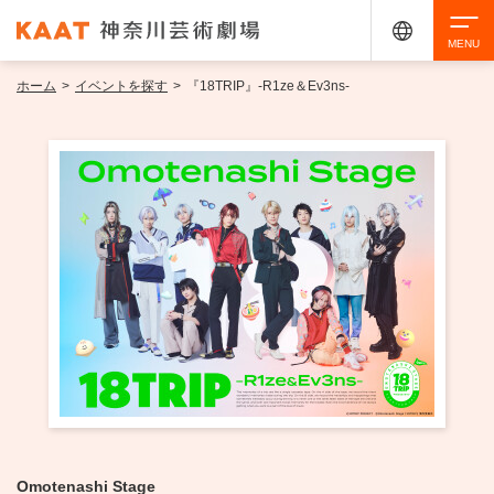
ホーム
>
イベントを探す
>
『18TRIP』-R1ze＆Ev3ns-
検索
アクセシビリティ
チケット購入
交通案内
イベントを探す
・ イベント一覧
ご来場案内
・ イベントカレンダー
・ 館内サービス・アクセシビリティ
施設を借りる
Omotenashi Stage