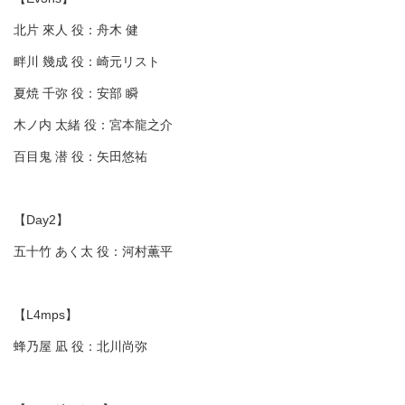
北片 來人 役：舟木 健
畔川 幾成 役：崎元リスト
夏焼 千弥 役：安部 瞬
木ノ内 太緒 役：宮本龍之介
百目鬼 潜 役：矢田悠祐
【Day2】
五十竹 あく太 役：河村薫平
【L4mps】
蜂乃屋 凪 役：北川尚弥