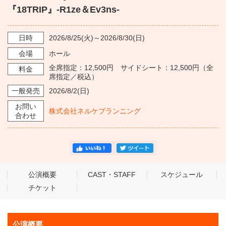
・ フロアマップ
『18TRIP』-R1ze＆Ev3ns-
KAATについて
・ レストラン/カフェ
日時
2026/8/25
(火)～
2026/8/30
(日)
・ 交通案内
・ ミッション
会場
ホール
KAAT 神奈川芸術劇場
SNS
全席指定：12,500円 サイドシート：12,500円（全
料金
・ よくある質問
・ 芸術監督
席指定／税込）
一般発売
2026/8/2
(日)
・ 施設概要
お問い
株式会社ネルケプランニング
合わせ
・ フロアマップ
・ レストラン/カフェ
公演概要
CAST・STAFF
スケジュール
チケット
公演概要