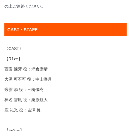
の上ご連絡ください。
CAST・STAFF
〈CAST〉
【R1ze】
西園 練牙 役：坪倉康晴
大黒 可不可 役：中山咲月
叢雲 添 役：三橋優樹
神名 雪風 役：栗原航大
鹿 礼光 役：吉澤 翼
【Ev3ns】