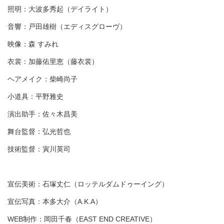
照明：大波多秀起（デイライト）
音響：戸田雄樹（エディスグローヴ）
映像：森 すみれ
衣裳：加藤佑里恵（藤衣裳）
ヘアメイク：柴崎尚子
小道具：平野雅史
演出助手：佐々木昌美
舞台監督：弘光哲也
技術監督：寅川英司
宣伝美術：石塚丈仁（ロッテルダムドゥーイング）
宣伝写真：本多大介（A.K.A）
WEB制作：岡田千春（EAST END CREATIVE）