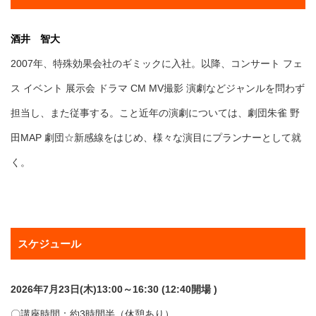
酒井 智大
2007年、特殊効果会社のギミックに⼊社。以降、コンサート フェ
ス イベント 展⽰会 ドラマ CM MV撮影 演劇などジャンルを問わず
担当し、また従事する。こと近年の演劇については、劇団朱雀 野
⽥MAP 劇団☆新感線をはじめ、様々な演⽬にプランナーとして就
く。
スケジュール
2026年7月23日(木)13:00～16:30 (12:40開場 )
〇講座時間：約3時間半（休憩あり）