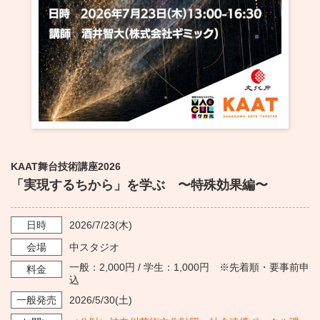
・ フロアマップ
KAATについて
・ レストラン/カフェ
・ 交通案内
・ ミッション
KAAT 神奈川芸術劇場
SNS
・ よくある質問
・ 芸術監督
・ 施設概要
KAAT舞台技術講座2026
・ フロアマップ
「実現するちから」を学ぶ 〜特殊効果編〜
・ レストラン/カフェ
日時
2026/7/23
(木)
会場
中スタジオ
一般：2,000円 / 学生：1,000円 ※先着順・要事前申
料金
込
一般発売
2026/5/30
(土)