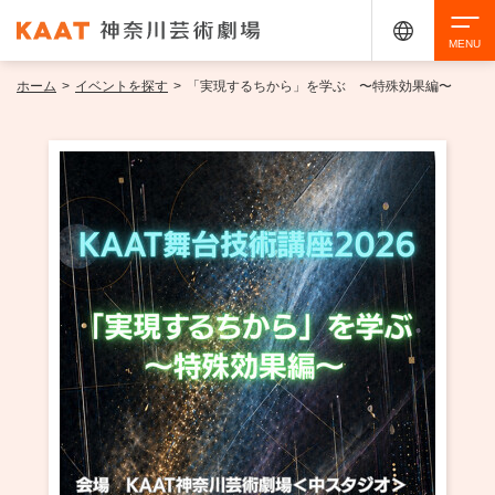
ホーム
>
イベントを探す
>
「実現するちから」を学ぶ 〜特殊効果編〜
検索
アクセシビリティ
チケット購入
交通案内
イベントを探す
・ イベント一覧
ご来場案内
・ イベントカレンダー
・ 館内サービス・アクセシビリティ
施設を借りる