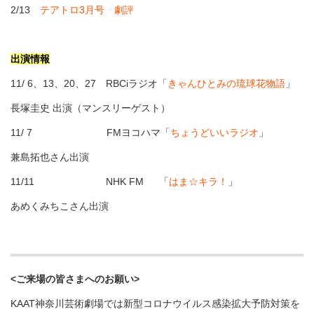
2/13
テアトロ3月号 劇評
出演情報
11/ 6、13、20、27 RBCiラジオ「
きゃんひとみの琉球花物語
」
長塚圭史 出演（マンスリーゲスト）
11/ 7 FMヨコハマ「
ちょうどいいラジオ
」
兼島拓也さん出演
11/11 NHK FM 「
はま☆キラ！
」
あめくみちこさん出演
<ご来場の皆さまへのお願い>
KAAT神奈川芸術劇場では新型コロナウイルス感染拡大予防対策を