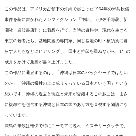
この作品は、アメリカ占領下の沖縄で起こった1964年の米兵殺傷
事件を基に書かれたノンフィクション「逆転」（伊佐千尋著、新
潮社・岩波書店刊）に着想を得て、当時の資料や、現代を生きる
東京の若者たち、基地問題の専門家、同じ基地の町・横須賀に暮
らす人たちなどにヒアリングし、田中と推敲を重ねながら、1年の
歳月をかけて兼島が書き上げました。
この作品に通底するのは、「沖縄は日本のバックヤードではない
のか」「沖縄の犠牲の上に成り立っている日本という国」という
想いです。沖縄の過去と現在と未来が交錯するこの戯曲は、まさ
に複雑性を包含する沖縄と日本の国のあり方を直視する物語にな
っています。
兼島の筆致は軽快で時にユーモアに溢れ、ミステリータッチで、