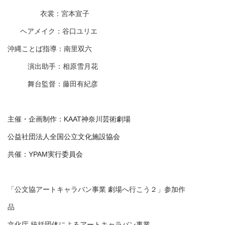
衣裳：宮本宣子
ヘアメイク：谷口ユリエ
沖縄ことば指導：南里双六
演出助手：相原雪月花
舞台監督：藤田有紀彦
主催・企画制作：KAAT神奈川芸術劇場
公益社団法人全国公立文化施設協会
共催：YPAM実行委員会
「公文協アートキャラバン事業 劇場へ行こう２」参加作
品
文化庁 統括団体によるアートキャラバン事業