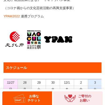
（コロナ禍からの文化芸術活動の再興支援事業）
YPAM2022
連携プログラム
スケジュール
11/27
28
29
30
12/1
2
3
日
月
火
水
木
金
土
14:00
14:00
13:00
お得な
ご寄付の
◎
◎E
チケット
お願い
休