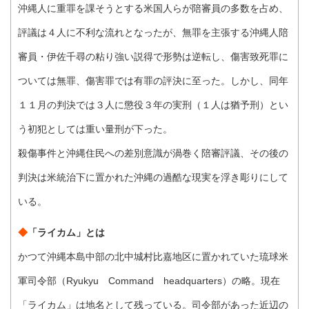
沖縄人に重罪を課そうとする米国人らが陪審員の多数を占め、
評議は４人に不利な流れとなったが、無罪を主張する沖縄人陪
審員・伊佐千尋の粘り強い説得で形勢は逆転し、傷害致死罪に
ついては無罪、傷害罪では有罪の評決に至った。しかし、同年
１１月の判決では３人に懲役３年の実刑（１人は猶予刑）とい
う初犯としては重い量刑が下った。
殺傷事件と沖縄住民への差別意識が渦巻く陪審評議、その後の
判決は米統治下に置かれた沖縄の過酷な現実を浮き彫りにして
いる。
◆
「ライカム」とは
かつて沖縄本島中部の北中城村比嘉地区に置かれていた琉球米
軍司令部（Ryukyu Command headquarters）の略。現在
「ライカム」は地名として残っている。司令部があった近辺の