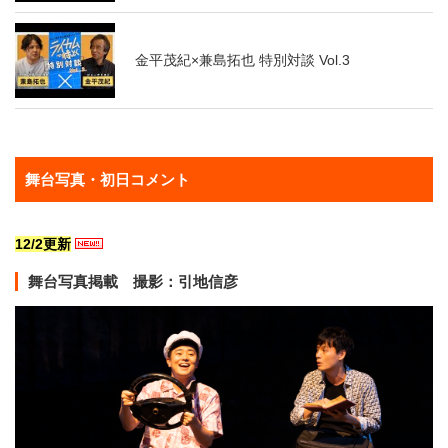
金平茂紀×兼島拓也 特別対談 Vol.3
金平茂紀×兼島拓也 特別対談 Vol.4
舞台写真・初日コメント
KAAT神奈川芸術劇場 RADIO KAAT Vol.6 ゲ
12/2更新
スト：兼島拓也さん
舞台写真掲載
撮影：引地信彦
『ライカムで待っとく』稽古場映像