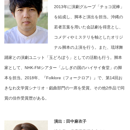
2013年に演劇グループ「チョコ泥棒」
を結成し、脚本と演出を担当。沖縄の
若者言葉を用いた会話劇を得意とし、
コメディやミステリを軸としたオリジ
ナル脚本の上演を行う。また、琉球舞
踊家との演劇ユニット「玉どろぼう」としての活動も行う。脚本
家として、NHK-FMシアター「ふしぎの国のハイサイ食堂」の脚
本を担当。2018年、『Folklore（フォークロア）』で、第14回お
きなわ文学賞シナリオ・戯曲部門の一席を受賞。その他2作品で同
賞の佳作受賞歴がある。
演出：田中麻衣子