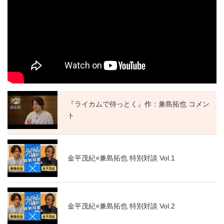
『ライカムで待っとく』作：兼島拓也 コメン
ト
金平茂紀×兼島拓也 特別対談 Vol.1
金平茂紀×兼島拓也 特別対談 Vol.2