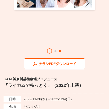
・ フロアマップ
KAATについて
・ レストラン/カフェ
・ 交通案内
・ ミッション
KAAT 神奈川芸術劇場
SNS
・ よくある質問
・ 芸術監督
・ 施設概要
・ フロアマップ
チラシPDFダウンロード
・ レストラン/カフェ
KAAT神奈川芸術劇場プロデュース
『ライカムで待っとく』（2022年上演）
日時
2022/11/30
(水)～
2022/12/4
(日)
会場
中スタジオ