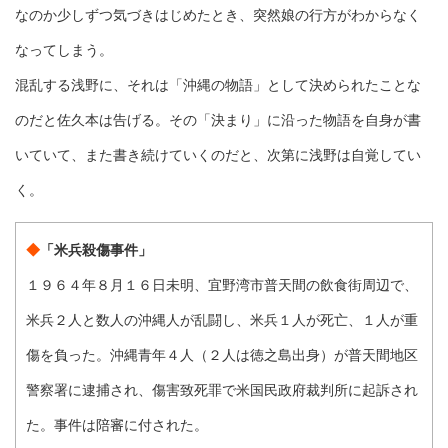
なのか少しずつ気づきはじめたとき、突然娘の行方がわからなく
なってしまう。
混乱する浅野に、それは「沖縄の物語」として決められたことな
のだと佐久本は告げる。その「決まり」に沿った物語を自身が書
いていて、また書き続けていくのだと、次第に浅野は自覚してい
く。
◆
「米兵殺傷事件」
１９６４年８月１６日未明、宜野湾市普天間の飲食街周辺で、
米兵２人と数人の沖縄人が乱闘し、米兵１人が死亡、１人が重
傷を負った。沖縄青年４人（２人は徳之島出身）が普天間地区
警察署に逮捕され、傷害致死罪で米国民政府裁判所に起訴され
た。事件は陪審に付された。