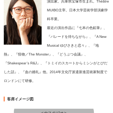
演出家。
兵庫県宝塚市生まれ。Théâtre
MUIBO主宰。日本大学芸術学部演劇学
科卒業。
最近の演出作品に『七本の色鉛筆』、
『パレードを待ちながら』、『A New
Musical ゆびさきと恋々』、『地
熱』、『怪物／The Monster』、『どうぶつ会議』、
『Shakespear’s R&J』、『トミイのスカートからミシンがとびだ
した話』、『血の婚礼』他。2014年文化庁派遣新進芸術家制度で
ロンドンにて研修。
客席イメージ図