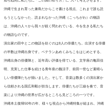
知らぬ間に私たちに「この国の在り方」について考えさせます。
沖縄で生まれ育った兼島だからこそ書ける視点、これまで誰も読
もうとしなかった、読まれなかった沖縄（こっちがわ）の物語
は、沖縄の人々から我々が鋭く問われている、今を生きる私たち
の物語なのです。
演出家の田中とこの物語を紡ぐのは8人の俳優たち。出演する俳優
の半数は沖縄出身です。ベテランあめくみちこをはじめとする、
沖縄出身の俳優陣と、近年高い評価を得ている、文学座の亀田佳
明、充実した仕事を続ける青年座の魏涼子、前田一世など素晴ら
しい俳優陣たちが揃いました。そして、音楽は数多くの演出家か
ら信頼される国広和毅が担当します。俳優たちが三線を奏で、音
楽により沖縄の世界が広がるところも見どころの一つです。
沖縄本土復帰50年の年、様々な視点から沖縄特集が組まれ、沖縄