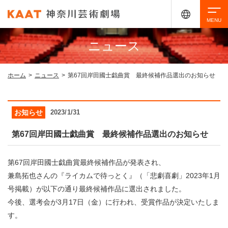
ニュース
検索
ホーム
>
ニュース
>
第67回岸田國士戯曲賞 最終候補作品選出のお知らせ
アクセシビリティ
チケット購入
交通案内
お知らせ
2023/1/31
イベントを探す
第67回岸田國士戯曲賞 最終候補作品選出のお知らせ
第67回岸田國士戯曲賞最終候補作品が発表され、
・ イベント一覧
ご来場案内
兼島拓也さんの『ライカムで待っとく』（「悲劇喜劇」2023年1月
号掲載）が以下の通り最終候補作品に選出されました。
・ イベントカレンダー
今後、選考会が3月17日（金）に行われ、受賞作品が決定いたしま
・ 館内サービス・アクセシビリティ
施設を借りる
す。