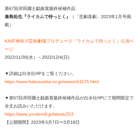
・ フロアマップ
第67回岸田國士戯曲賞最終候補作品
KAATについて
・ レストラン/カフェ
兼島拓也『ライカムで待っとく』
（「悲劇喜劇」2023年1月号掲
載）
・ 交通案内
・ ミッション
KAAT 神奈川芸術劇場
SNS
KAAT神奈川芸術劇場プロデュース『ライカムで待っとく』公演ペ
・ よくある質問
・ 芸術監督
ージ
2022/11/30(水）～2022/12/4(日)
・ 施設概要
▼詳細は白水社HPをご覧ください。
・ フロアマップ
https://www.hakusuisha.co.jp/news/n51175.html
・ レストラン/カフェ
▼第67回岸田國士戯曲賞最終候補作品が白水社HPにて期間限定で
全文お読みいただけます。
https://www.yondemill.jp/labels/253
【公開期間】2023年3月7日〜3月18日