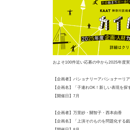
およそ100件近い応募の中から2025年
【企画者】パショナリーアパショナーリア
【企画名】「子連れOK！新しい表現を探
【開催日】7月
【企画者】万里紗・關智子・西本由香
【企画名】「上演そのものを問題化する
【開催日】8月