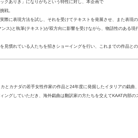
ックありき」になりがちという特性に対し、本企画で
で挑戦。
実際に表現方法を試し、それを受けてテキストを発展させ、また表現の
マンス)と執筆(テキスト)が双方向に影響を受けながら、物語性のある
を見慣れている人たちを招きショーイングを行い、これまでの作品との
リカとカナダの若手女性作家の作品と24年度に発掘したイタリアの戯曲
ィングしていただき、海外戯曲は翻訳家の方たちを交えてKAAT内部の