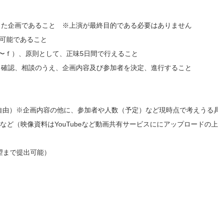
とした企画であること ※上演が最終目的である必要はありません
施が可能であること
（a〜ｆ）、原則として、正味5日間で行えること
宜、確認、相談のうえ、企画内容及び参加者を決定、進行すること
様式自由）※企画内容の他に、参加者や人数（予定）など現時点で考えう
ど（映像資料はYouTubeなど動画共有サービスににアップロードの上
希望まで提出可能）