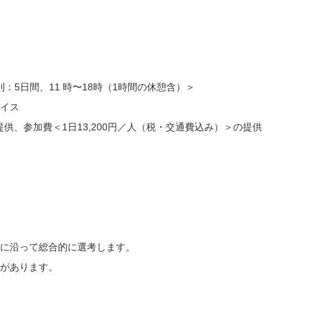
）
則：5日間、11 時〜18時（1時間の休憩含）＞
バイス
の提供、参加費＜1日13,200円／人（税・交通費込み）＞の提供
図に沿って総合的に選考します。
性があります。