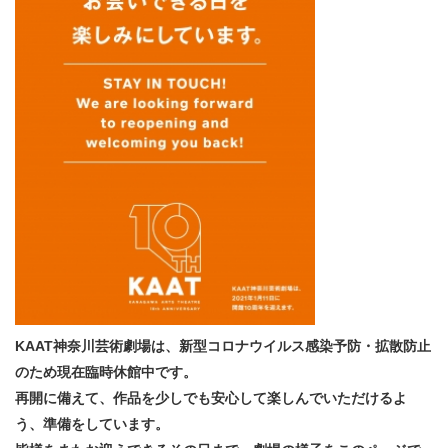
・ フロアマップ
KAATについて
・ レストラン/カフェ
・ 交通案内
・ ミッション
KAAT 神奈川芸術劇場
SNS
・ よくある質問
・ 芸術監督
・ 施設概要
・ フロアマップ
・ レストラン/カフェ
KAAT神奈川芸術劇場は、新型コロナウイルス感染予防・拡散防止
のため現在臨時休館中です。
再開に備えて、作品を少しでも安心して楽しんでいただけるよ
う、準備をしています。