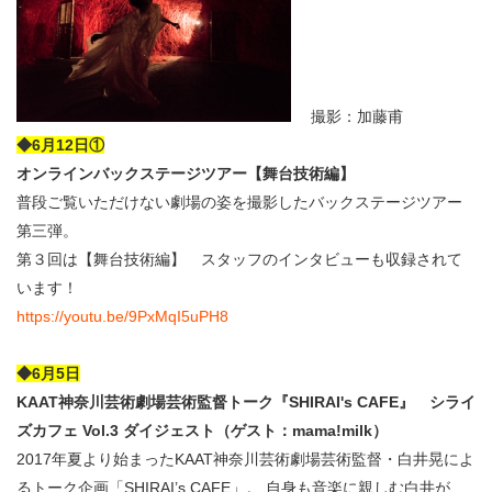
撮影：加藤甫
◆6月12日①
オンラインバックステージツアー【舞台技術編】
普段ご覧いただけない劇場の姿を撮影したバックステージツアー
第三弾。
第３回は【舞台技術編】 スタッフのインタビューも収録されて
います！
https://youtu.be/9PxMqI5uPH8
◆6月5日
KAAT神奈川芸術劇場芸術監督トーク『SHIRAI's CAFE』 シライ
ズカフェ Vol.3 ダイジェスト（ゲスト：mama!milk）
2017年夏より始まったKAAT神奈川芸術劇場芸術監督・白井晃によ
るトーク企画「SHIRAI’s CAFE」。 自身も音楽に親しむ白井が、