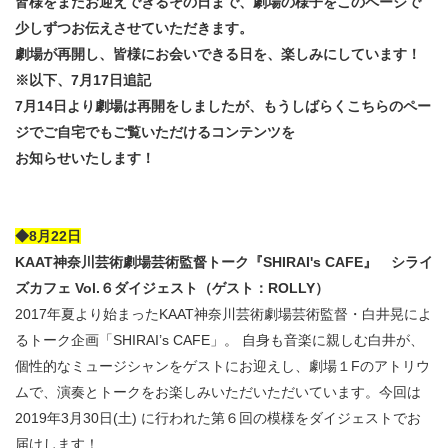
皆様をまたお迎えできるその日まで、劇場の様子をこのページで
少しずつお伝えさせていただきます。
劇場が再開し、皆様にお会いできる日を、楽しみにしています！
※以下、7月17日追記
7月14日より劇場は再開をしましたが、もうしばらくこちらのペー
ジでご自宅でもご覧いただけるコンテンツを
お知らせいたします！
◆8月22日
KAAT神奈川芸術劇場芸術監督トーク『SHIRAI's CAFE』 シライ
ズカフェ Vol.６ダイジェスト（ゲスト：ROLLY
）
2017年夏より始まったKAAT神奈川芸術劇場芸術監督・白井晃によ
るトーク企画「SHIRAI’s CAFE」。 自身も音楽に親しむ白井が、
個性的なミュージシャンをゲストにお迎えし、劇場１Fのアトリウ
ムで、演奏とトークをお楽しみいただいただいています。今回は
2019年3月30日(土) に行われた第６回の模様をダイジェストでお
届けします！