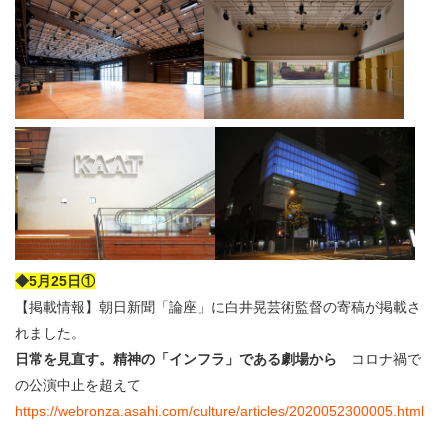
◆5月25日①
【掲載情報】朝日新聞「論座」に白井晃芸術監督の寄稿が掲載さ
れました。
日常を見直す。精神の「インフラ」である劇場から
コロナ禍で
の公演中止を超えて
https://webronza.asahi.com/culture/articles/2020052300005.html