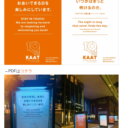
→PDFは
コチラ