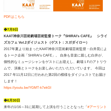
PDFはこちら
◆7月9
日
KAAT神奈川芸術劇場芸術監督トーク『SHIRAI's CAFE』 シライ
ズカフェ Vol.2ダイジェスト（ゲスト：スガダイロー）
2017年夏より始まったKAAT神奈川芸術劇場芸術監督・白井晃によ
るトーク企画「SHIRAI’s CAFE」。 自身も音楽に親しむ白井が、
個性的なミュージシャンをゲストにお迎えし、劇場１Fのアトリウ
ムで、演奏とトークをお楽しみいただいただいています。 今回は
2017 年11月12日に行われた第2回の模様をダイジェストでお届け
します！
https://youtu.be/YGMT-k7ekGI
◆6月30日
来年の1/16～31に延期して上演を行うこととなった「
#アーリント