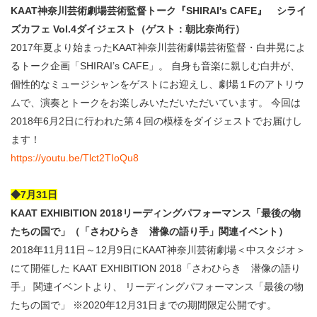
KAAT神奈川芸術劇場芸術監督トーク『SHIRAI's CAFE』 シライ
ズカフェ Vol.4ダイジェスト（ゲスト：朝比奈尚行）
2017年夏より始まったKAAT神奈川芸術劇場芸術監督・白井晃によ
るトーク企画「SHIRAI’s CAFE」。 自身も音楽に親しむ白井が、
個性的なミュージシャンをゲストにお迎えし、劇場１Fのアトリウ
ムで、演奏とトークをお楽しみいただいただいています。 今回は
2018年6月2日に行われた第４回の模様をダイジェストでお届けし
ます！
https://youtu.be/Tlct2TIoQu8
◆7月31日
KAAT EXHIBITION 2018リーディングパフォーマンス「最後の物
たちの国で」（「さわひらき 潜像の語り手」関連イベント）
2018年11月11日～12月9日にKAAT神奈川芸術劇場＜中スタジオ＞
にて開催した KAAT EXHIBITION 2018「さわひらき 潜像の語り
手」 関連イベントより、 リーディングパフォーマンス「最後の物
たちの国で」 ※2020年12月31日までの期間限定公開です。