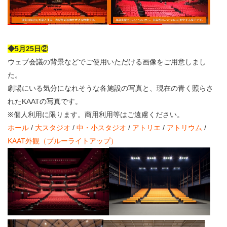
◆5月25日②
ウェブ会議の背景などでご使用いただける画像をご用意しまし
た。
劇場にいる気分になれそうな各施設の写真と、現在の青く照らさ
れたKAATの写真です。
※個人利用に限ります。商用利用等はご遠慮ください。
ホール
/
大スタジオ
/
中・小スタジオ
/
アトリエ
/
アトリウム
/
KAAT外観（ブルーライトアップ）