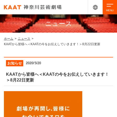
ニュース
検索
ホーム
>
ニュース
>
KAATから皆様へ＜KAATの今をお伝えしていきます！＞8月22日更新
アクセシビリティ
チケット購入
交通案内
お知らせ
2020/5/20
イベントを探す
KAATから皆様へ＜KAATの今をお伝えしていきます！
＞8月22日更新
・ イベント一覧
ご来場案内
・ イベントカレンダー
・ 館内サービス・アクセシビリティ
施設を借りる