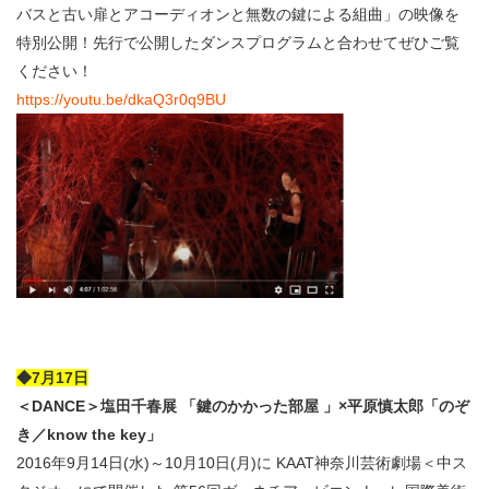
バスと古い扉とアコーディオンと無数の鍵による組曲」の映像を
特別公開！先行で公開したダンスプログラムと合わせてぜひご覧
ください！
https://youtu.be/dkaQ3r0q9BU
◆7月17日
＜DANCE＞塩田千春展 「鍵のかかった部屋 」×平原慎太郎「のぞ
き／know the key」
2016年9月14日(水)～10月10日(月)に KAAT神奈川芸術劇場＜中ス