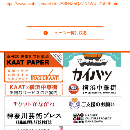
https://www.asahi.com/articles/ASN4Z5QZZN4WULZU00K.html
ニュース一覧に戻る