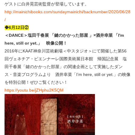
ゲストに白井晃芸術監督が登場しています。
http://mainichibooks.com/sundaymainichi/backnumber/2020/06/28
/
◆6月12日②
＜DANCE＞塩田千春展 「鍵のかかった部屋 」×酒井幸菜 「I'm
here, still or yet.」 映像公開！
2016年にKAAT神奈川芸術劇場＜中スタジオ＞にて開催した第56
回ヴェネチア・ビエンナーレ国際美術展日本館 帰国記念展 塩
田千春展「鍵のかかった部屋」の関連企画として実施したダン
ス・音楽プログラムより 酒井幸菜「I’m here, still or yet.」の映像
を特別公開！ぜひご覧ください！
https://youtu.be/jZHphu2K5QM