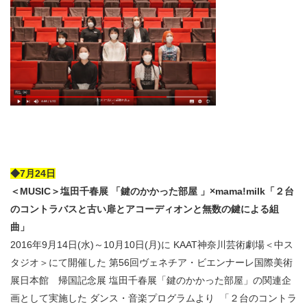
◆7月24日
＜MUSIC＞塩田千春展 「鍵のかかった部屋 」×mama!milk「２台
のコントラバスと古い扉とアコーディオンと無数の鍵による組
曲」
2016年9月14日(水)～10月10日(月)に KAAT神奈川芸術劇場＜中ス
タジオ＞にて開催した 第56回ヴェネチア・ビエンナーレ国際美術
展日本館 帰国記念展 塩田千春展「鍵のかかった部屋」の関連企
画として実施した ダンス・音楽プログラムより 「２台のコントラ