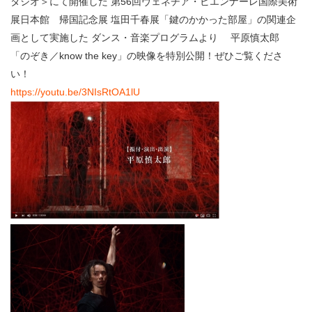
タジオ＞にて開催した 第56回ヴェネチア・ビエンナーレ国際美術
展日本館 帰国記念展 塩田千春展「鍵のかかった部屋」の関連企
画として実施した ダンス・音楽プログラムより 平原慎太郎
「のぞき／know the key」の映像を特別公開！ぜひご覧くださ
い！
https://youtu.be/3NIsRtOA1lU