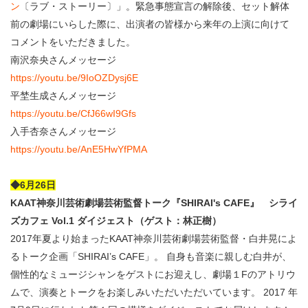
ン
〔ラブ・ストーリー〕」。緊急事態宣言の解除後、セット解体
前の劇場にいらした際に、出演者の皆様から来年の上演に向けて
コメントをいただきました。
南沢奈央さんメッセージ
https://youtu.be/9IoOZDysj6E
平埜生成さんメッセージ
https://youtu.be/CfJ66wI9Gfs
入手杏奈さんメッセージ
https://youtu.be/AnE5HwYfPMA
◆6月26日
KAAT神奈川芸術劇場芸術監督トーク『SHIRAI's CAFE』 シライ
ズカフェ Vol.1 ダイジェスト（ゲスト：林正樹）
2017年夏より始まったKAAT神奈川芸術劇場芸術監督・白井晃によ
るトーク企画「SHIRAI’s CAFE」。 自身も音楽に親しむ白井が、
個性的なミュージシャンをゲストにお迎えし、劇場１Fのアトリウ
ムで、演奏とトークをお楽しみいただいただいています。 2017 年