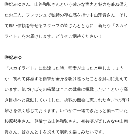
咲妃みゆさん、山路和弘さんという確かな実力と魅力を兼ね備え
たお二人、フレッシュで独特の存在感を持つ中山翔貴さん、そし
て厚い信頼を寄せるスタッフの皆さんとともに、新たな『スカイ
ライト』をお届けします。どうぞご期待ください！
咲妃みゆ
『スカイライト』に出逢った時、稲妻が走ったと申しましょう
か…初めて体感する衝撃が全身を駆け巡ったことを鮮明に覚えて
います。気づけばその衝撃は＂この戯曲に挑戦したい＂という高
き目標へと変動していました。挑戦の機会に恵まれた今､その有り
難さを強く感じております。いつかご一緒できたらと願っていた
杉原邦生さん、尊敬する山路和弘さん、初共演が楽しみな中山翔
貴さん。皆さんと手を携えて演劇を楽しみたいです。