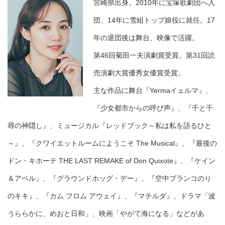
宮崎県出身。2010年に宝塚歌劇団へ入
団、14年に雪組トップ娘役に就任。17
年の退団後は舞台、映像で活躍。
第46回菊田一夫演劇賞受賞。第31回読
売演劇大賞優秀女優賞受賞。
主な作品に舞台『Yermaイェルマ』、
『少女都市からの呼び声』、『千と千
尋の神隠し』、ミュージカル『レッドブック～私は私を語るひと
～』、『クワイエットルームにようこそ The Musical』、『最後の
ドン・キホーテ THE LAST REMAKE of Don Quixote』、『ケイン
＆アベル』、『グラウンドホッグ・デー』、『空中ブランコのり
のキキ』、『カム フロム アウェイ』、『マチルダ』、ドラマ「波
うららかに、めおと日和」、映画「やがて海になる」などがあ