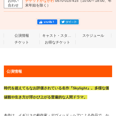
お問い
チケットかながわ
0570-015-415（10:00～18:00、年
合わせ
末年始を除く）
公演情報
キャスト・スタッフ
スケジュール
チケット
お得なチケット
公演情報
時代を超えてもなお評価されている名作『Skylight』。多様な価
値観や生き方が浮かび上がる普遍的な人間ドラマ。
本作は、イギリスの劇作家・デヴィッド・ヘアによる作品で、か