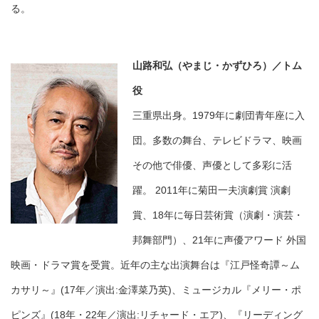
る。
山路和弘（やまじ・かずひろ）／トム
役
三重県出身。1979年に劇団青年座に入
団。多数の舞台、テレビドラマ、映画
その他で俳優、声優として多彩に活
躍。 2011年に菊田一夫演劇賞 演劇
賞、18年に毎日芸術賞（演劇・演芸・
邦舞部門）、21年に声優アワード 外国
映画・ドラマ賞を受賞。近年の主な出演舞台は『江戸怪奇譚～ム
カサリ～』(17年／演出:金澤菜乃英)、ミュージカル『メリー・ポ
ピンズ』(18年・22年／演出:リチャード・エア)、『リーディング