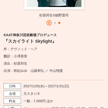
・ フロアマップ
KAATについて
・ レストラン/カフェ
杉原邦生©細野晋司
・ 交通案内
・ ミッション
KAAT 神奈川芸術劇場
SNS
・ よくある質問
KAAT神奈川芸術劇場プロデュース
・ 芸術監督
『スカイライト Skylight』
・ 施設概要
作：デヴィッド・ヘア
翻訳：小澤英実
・ フロアマップ
演出：杉原邦生
・ レストラン/カフェ
出演：咲妃みゆ 山路和弘 ／ 中山翔貴
日時
2027/1/20
(水)～
2027/1/31
(日)
会場
大スタジオ
料金
一般：7,000円 ほか