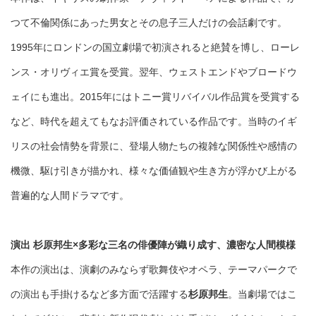
つて不倫関係にあった男女とその息子三人だけの会話劇です。
1995年にロンドンの国立劇場で初演されると絶賛を博し、ローレ
ンス・オリヴィエ賞を受賞。翌年、ウェストエンドやブロードウ
ェイにも進出。2015年にはトニー賞リバイバル作品賞を受賞する
など、時代を超えてもなお評価されている作品です。当時のイギ
リスの社会情勢を背景に、登場人物たちの複雑な関係性や感情の
機微、駆け引きが描かれ、様々な価値観や生き方が浮かび上がる
普遍的な人間ドラマです。
演出 杉原邦生×多彩な三名の俳優陣が織り成す、濃密な人間模様
本作の演出は、演劇のみならず歌舞伎やオペラ、テーマパークで
の演出も手掛けるなど多方面で活躍する
杉原邦生
。当劇場ではこ