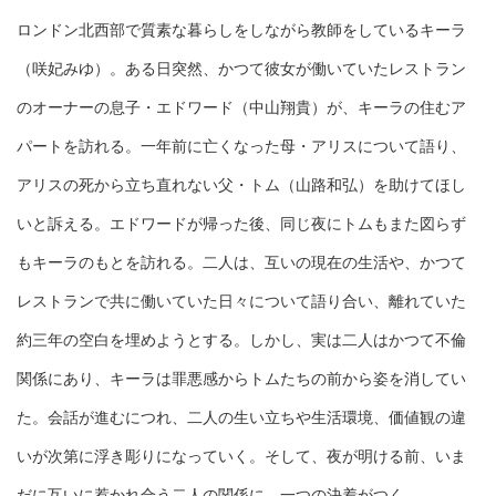
ロンドン北西部で質素な暮らしをしながら教師をしているキーラ
（咲妃みゆ）。ある日突然、かつて彼女が働いていたレストラン
のオーナーの息子・エドワード（中山翔貴）が、キーラの住むア
パートを訪れる。一年前に亡くなった母・アリスについて語り、
アリスの死から立ち直れない父・トム（山路和弘）を助けてほし
いと訴える。エドワードが帰った後、同じ夜にトムもまた図らず
もキーラのもとを訪れる。二人は、互いの現在の生活や、かつて
レストランで共に働いていた日々について語り合い、離れていた
約三年の空白を埋めようとする。しかし、実は二人はかつて不倫
関係にあり、キーラは罪悪感からトムたちの前から姿を消してい
た。会話が進むにつれ、二人の生い立ちや生活環境、価値観の違
いが次第に浮き彫りになっていく。そして、夜が明ける前、いま
だに互いに惹かれ合う二人の関係に、一つの決着がつく――。