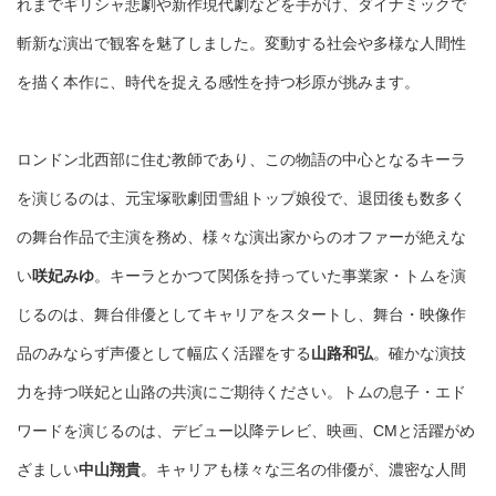
れまでギリシャ悲劇や新作現代劇などを手がけ、ダイナミックで
斬新な演出で観客を魅了しました。変動する社会や多様な人間性
を描く本作に、時代を捉える感性を持つ杉原が挑みます。
ロンドン北西部に住む教師であり、この物語の中心となるキーラ
を演じるのは、元宝塚歌劇団雪組トップ娘役で、退団後も数多く
の舞台作品で主演を務め、様々な演出家からのオファーが絶えな
い
咲妃みゆ
。キーラとかつて関係を持っていた事業家・トムを演
じるのは、舞台俳優としてキャリアをスタートし、舞台・映像作
品のみならず声優として幅広く活躍をする
山路和弘
。確かな演技
力を持つ咲妃と山路の共演にご期待ください。トムの息子・エド
ワードを演じるのは、デビュー以降テレビ、映画、CMと活躍がめ
ざましい
中山翔貴
。キャリアも様々な三名の俳優が、濃密な人間