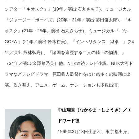
シアター「キオスク」』(19年／演出:石丸さち子)、ミュージカル
『ジャージー・ボーイズ』(20年・21年／演出:藤田俊太郎)、『キ
オスク』(21年・25年／演出:石丸さち子)、ミュージカル『ゴヤ-
GOYA-』(21年／演出:鈴木裕美)、『インヘリタンス―継承―』(24
年／演出:熊林弘高) 、『諸国を遍歴する二人の騎士の物語」』
（24年／演出:金澤菜乃英）他。NHK連続テレビ小説、NHK大河ド
ラマなどテレビドラマ、原田眞人監督作をはじめ多くの映画に出
演。吹き替え、アニメ、ゲーム、ナレーションも多数出演。
中山翔貴（なかやま・しょうき）／エ
ドワード役
1999年3月18日生まれ、東京都出身。