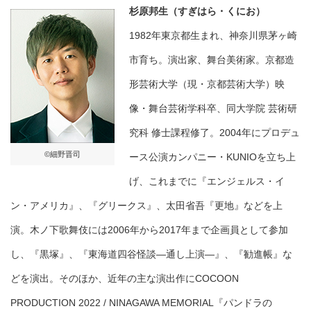
杉原邦生（すぎはら・くにお）
1982年東京都生まれ、神奈川県茅ヶ崎
市育ち。演出家、舞台美術家。京都造
形芸術大学（現・京都芸術大学）映
像・舞台芸術学科卒、同大学院 芸術研
究科 修士課程修了。2004年にプロデュ
©細野晋司
ース公演カンパニー・KUNIOを立ち上
げ、これまでに『エンジェルス・イ
ン・アメリカ』、『グリークス』、太田省吾『更地』などを上
演。木ノ下歌舞伎には2006年から2017年まで企画員として参加
し、『黒塚』、『東海道四谷怪談―通し上演―』、『勧進帳』な
どを演出。そのほか、近年の主な演出作にCOCOON
PRODUCTION 2022 / NINAGAWA MEMORIAL『パンドラの