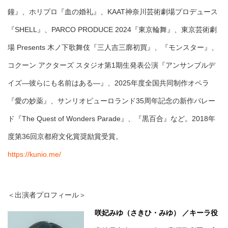
鐘』、ホリプロ『血の婚礼』、KAAT神奈川芸術劇場プロデュース
『SHELL』、PARCO PRODUCE 2024『東京輪舞』、東京芸術劇
場 Presents 木ノ下歌舞伎『三人吉三廓初買』、『モンスター』、
コクーン アクターズ スタジオ第1期生発表公演『アンサンブルデ
イズ―彼らにも名前はある―』、2025年度全国共同制作オペラ
『愛の妙薬』、サンリオピューロランド35周年記念の新作パレー
ド『The Quest of Wonders Parade』、『黒百合』など。2018年
度第36回京都府文化賞奨励賞受賞。
https://kunio.me/
＜出演者プロフィール＞
咲妃みゆ（さきひ・みゆ） ／キーラ役