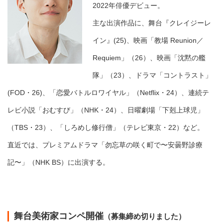
2022年俳優デビュー。
主な出演作品に、舞台『クレイジーレ
イン』(25)、映画「教場 Reunion／
Requiem」（26）、映画「沈黙の艦
隊」（23）、ドラマ「コントラスト」
(FOD・26)、「恋愛バトルロワイヤル」（Netflix・24）、連続テ
レビ小説「おむすび」（NHK・24）、日曜劇場「下剋上球児」
（TBS・23）、「しろめし修行僧」（テレビ東京・22）など。
直近では、プレミアムドラマ「勿忘草の咲く町で〜安曇野診療
記〜」（NHK BS）に出演する。
舞台美術家コンペ開催
（募集締め切りました）