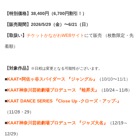
【特別価格】38,400円（6,700円割引！）
【販売期間】2026/5/29（金）〜6/21（日）
【取扱い】
チケットかながわWEBサイト
にて販売 （枚数限定・先
着順）
【対象作品】
※日程は変更となる可能性がございます。
■
KAAT×阿佐ヶ谷スパイダース 『ジャングル』
（
10/10〜11/1）
■
KAAT神奈川芸術劇場プロデュース 『蛙昇天』
（10/24～11/8
）
■
KAAT DANCE SERIES 『Close Up -クローズ・アップ-』
（11/28・29）
■
KAAT神奈川芸術劇場プロデュース 『ジャズ大名』
（12/19～
12/29）