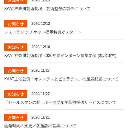
お知らせ
2020/12/23
・ フロアマップ
KAAT神奈川芸術劇場 芸術監督の就任について
KAATについて
・ レストラン/カフェ
お知らせ
2020/12/12
・ 交通案内
・ ミッション
KAAT 神奈川芸術劇場
レストランで チケット提示特典がスタート
SNS
・ よくある質問
・ 芸術監督
お知らせ
2020/12/10
KAAT神奈川芸術劇場 2020年度インターン募集要項 (劇場運営)
・ 施設概要
・ フロアマップ
お知らせ
2020/11/27
KAAT主催公演「オレステスとピュラデス」の座席配置について
・ レストラン/カフェ
お知らせ
2020/11/27
「セールスマンの死」ポータブル字幕機提供サービスについて
お知らせ
2020/11/21
開館時間の変更／各施設の営業について