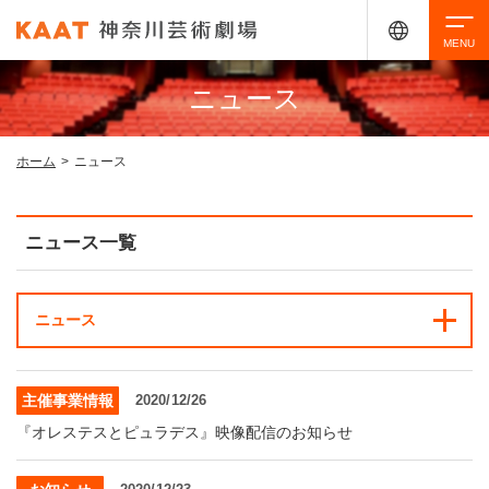
ニュース
検索
ホーム
>
ニュース
アクセシビリティ
チケット購入
交通案内
ニュース一覧
イベントを探す
ニュース
・ イベント一覧
ご来場案内
主催事業情報
2020/12/26
・ イベントカレンダー
『オレステスとピュラデス』映像配信のお知らせ
・ 館内サービス・アクセシビリティ
施設を借りる