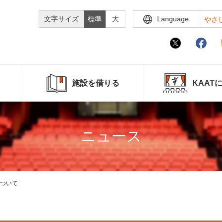
文字サイズ
標準
大
Language
やさ
施設を借りる
KAAT
ニュース
ついて