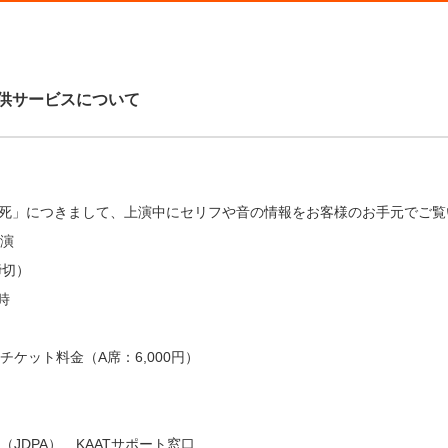
供サービスについて
ンの死」につきまして、上演中にセリフや音の情報をお客様のお手元でご
公演
締切）
時
ケット料金（A席：6,000円）
JDPA） KAATサポート窓口