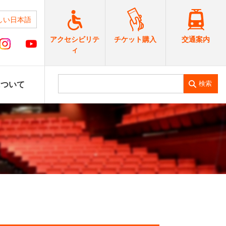
しい日本語
交通案内
アクセシビリテ
チケット購入
ィ
検索
について