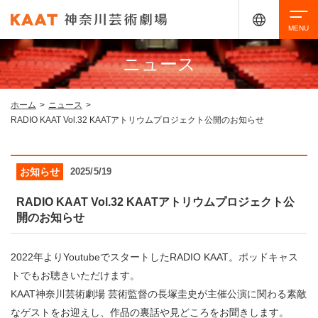
ニュース
検索
ホーム
>
ニュース
>
RADIO KAAT Vol.32 KAATアトリウムプロジェクト公開のお知らせ
アクセシビリティ
チケット購入
交通案内
お知らせ
2025/5/19
イベントを探す
RADIO KAAT Vol.32 KAATアトリウムプロジェクト公
開のお知らせ
・ イベント一覧
ご来場案内
2022年よりYoutubeでスタートしたRADIO KAAT。ポッドキャス
・ イベントカレンダー
トでもお聴きいただけます。
・ 館内サービス・アクセシビリティ
施設を借りる
KAAT神奈川芸術劇場 芸術監督の長塚圭史が主催公演に関わる素敵
なゲストをお迎えし、作品の裏話や見どころをお聞きします。