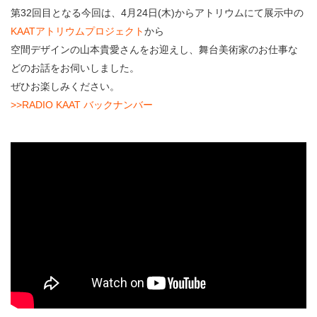
・ フロアマップ
第32回目となる今回は、4月24日(木)からアトリウムにて展示中の
KAATについて
KAATアトリウムプロジェクト
から
・ レストラン/カフェ
空間デザインの山本貴愛さんをお迎えし、舞台美術家のお仕事な
・ 交通案内
どのお話をお伺いしました。
・ ミッション
KAAT 神奈川芸術劇場
ぜひお楽しみください。
SNS
・ よくある質問
>>RADIO KAAT バックナンバー
・ 芸術監督
・ 施設概要
・ フロアマップ
・ レストラン/カフェ