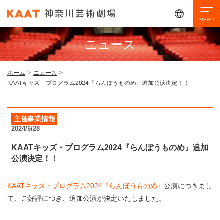
ニュース
検索
ホーム
>
ニュース
>
KAATキッズ・プログラム2024『らんぼうものめ』追加公演決定！！
アクセシビリティ
チケット購入
交通案内
主催事業情報
イベントを探す
2024/6/28
KAATキッズ・プログラム2024『らんぼうものめ』追加
公演決定！！
・ イベント一覧
ご来場案内
・ イベントカレンダー
KAATキッズ・プログラム2024『らんぼうものめ』
公演につきまし
て、ご好評につき、追加公演が決定いたしました。
・ 館内サービス・アクセシビリティ
施設を借りる