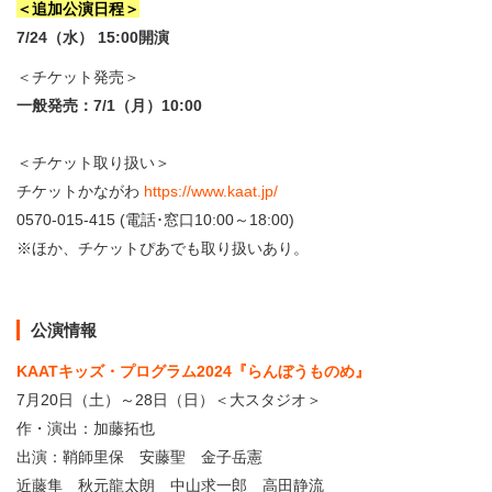
・ フロアマップ
＜追加公演日程＞
KAATについて
7/24（水） 15:00開演
・ レストラン/カフェ
＜チケット発売＞
・ 交通案内
一般発売：7/1（月）10:00
・ ミッション
KAAT 神奈川芸術劇場
SNS
・ よくある質問
＜チケット取り扱い＞
・ 芸術監督
チケットかながわ
https://www.kaat.jp/
・ 施設概要
0570-015-415 (電話･窓口10:00～18:00)
※ほか、チケットぴあでも取り扱いあり。
・ フロアマップ
・ レストラン/カフェ
公演情報
KAATキッズ・プログラム2024『らんぼうものめ』
7月20日（土）～28日（日）＜大スタジオ＞
作・演出：加藤拓也
出演：鞘師里保 安藤聖 金子岳憲
近藤隼 秋元龍太朗 中山求一郎 高田静流