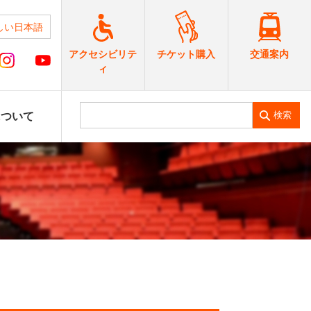
しい日本語
交通案内
アクセシビリテ
チケット購入
ィ
検索
について