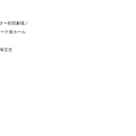
」
ター杉田劇場／
ーテ座ホール
長塚圭史