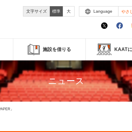
文字サイズ
標準
大
Language
やさ
施設を借りる
KAAT
ニュース
APER」