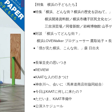
【特集 横浜の子どもたち】
■特集
「横浜、どんな街？横浜の歴史を訪ねて。
横浜開港資料館／横浜市磯子区民文化セン
三吉演芸場／同發新館／岩崎博物館 山手ゲ
■対談 「横浜ってどんな街？」
横浜LOVEWalker プロデューサー 鷹取祐子 × 
●「僕が見た横浜、こんな街。」森 日出夫
●長塚圭史の思いつき
●REVIEW
●KAATな人の行きつけ
●神奈川へ、会いに〈馬車道商店街協同組合〉
●今日はKAATに何しに来たの？
●ただいま、KAAT準備中
●公演スケジュール