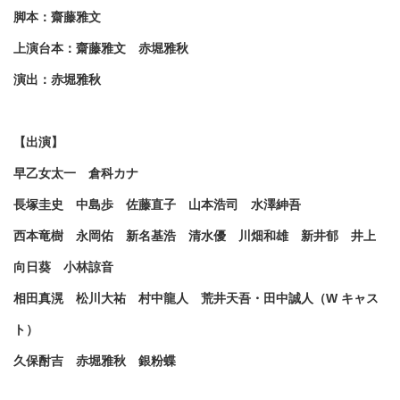
脚本：齋藤雅文
上演台本：齋藤雅文 赤堀雅秋
演出：赤堀雅秋
【出演】
早乙女太一 倉科カナ
長塚圭史 中島歩 佐藤直子 山本浩司 水澤紳吾
西本竜樹 永岡佑 新名基浩 清水優 川畑和雄 新井郁 井上
向日葵 小林諒音
相田真滉 松川大祐 村中龍人 荒井天吾・田中誠人（W キャス
ト）
久保酎吉 赤堀雅秋 銀粉蝶