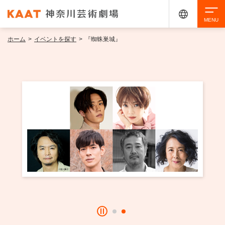
ホーム
>
イベントを探す
>
『蜘蛛巣城』
検索
アクセシビリティ
チケット購入
交通案内
イベントを探す
・ イベント一覧
ご来場案内
・ イベントカレンダー
・ 館内サービス・アクセシビリティ
施設を借りる