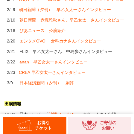
2/ 9
朝日新聞（夕刊） 早乙女太一さんインタビュー
2/10
朝日新聞 赤堀雅秋さん、早乙女太一さんインタビュー
2/18
ぴあニュース 公演紹介
2/20
エンタメOVO 倉科カナさんインタビュー
2/21 FLIX 早乙女太一さん、中島歩さんインタビュー
2/22
anan 早乙女太一さんインタビュー
2/23
CREA 早乙女太一さんインタビュー
3/9
日本経済新聞（夕刊） 劇評
出演情報
12/23 日本テレビ 「
沸騰ワード10
」 倉科カナさん出演
お得な
ご寄付の
12/28 フジテレビ 「
オンナの出口調査
」 倉科カナさん出演
チケット
お願い