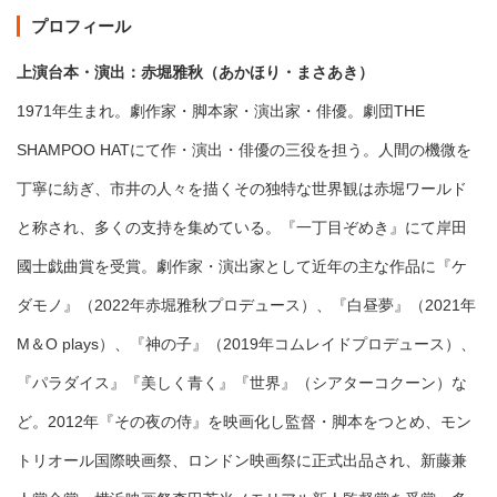
プロフィール
上演台本・演出：赤堀雅秋（あかほり・まさあき）
1971年生まれ。劇作家・脚本家・演出家・俳優。劇団THE
SHAMPOO HATにて作・演出・俳優の三役を担う。人間の機微を
丁寧に紡ぎ、市井の人々を描くその独特な世界観は赤堀ワールド
と称され、多くの支持を集めている。『一丁目ぞめき』にて岸田
國士戯曲賞を受賞。劇作家・演出家として近年の主な作品に『ケ
ダモノ』（2022年赤堀雅秋プロデュース）、『白昼夢』（2021年
M＆O plays）、『神の子』（2019年コムレイドプロデュース）、
『パラダイス』『美しく青く』『世界』（シアターコクーン）な
ど。2012年『その夜の侍』を映画化し監督・脚本をつとめ、モン
トリオール国際映画祭、ロンドン映画祭に正式出品され、新藤兼