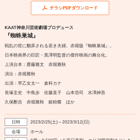
・ フロアマップ
チラシPDFダウンロード
KAATについて
・ レストラン/カフェ
KAAT神奈川芸術劇場プロデュース
・ 交通案内
・ ミッション
KAAT 神奈川芸術劇場
『蜘蛛巣城』
SNS
・ よくある質問
戦乱の世に翻弄される若き夫婦。赤堀版『蜘蛛巣城』。
・ 芸術監督
日本映画界の巨匠・黒澤明監督の傑作映画の舞台化。
・ 施設概要
上演台本：齋藤雅文 赤堀雅秋
演出：赤堀雅秋
・ フロアマップ
出演：早乙女太一 倉科カナ
・ レストラン/カフェ
長塚圭史 中島歩 佐藤直子 山本浩司 水澤紳吾
久保酎吉 赤堀雅秋 銀粉蝶 ほか
日時
2023/2/25
(土)～
2023/3/12
(日)
会場
ホール