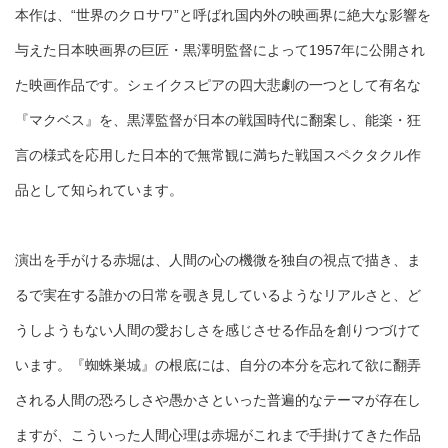
本作は、“世界のクロサワ”と呼ばれ国内外の映画界に絶大な影響を
与えた日本映画界の巨匠・黒澤明監督によって1957年に公開され
た映画作品です。シェイクスピアの四大悲劇の一つとして有名な
『マクベス』を、黒澤監督が日本の戦国時代に翻案し、能楽・狂
言の様式を応用した日本的で無常観に満ちた戦国スペクタクル作
品として知られています。
演出を手がける赤堀は、人間の心の機微を独自の視点で描き、ま
るで実在する誰かの日常を覗き見しているようなリアルさと、ど
うしようもない人間の愛おしさを感じさせる作品を創りつづけて
います。『蜘蛛巣城』の根底には、自分の本分を忘れて欲に翻弄
される人間の恐ろしさや愚かさといった普遍的なテーマが存在し
ますが、こういった人間心理は赤堀がこれまで手掛けてきた作品