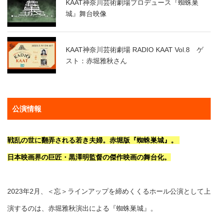
KAAT神奈川芸術劇場プロデュース『蜘蛛巣
城』舞台映像
KAAT神奈川芸術劇場 RADIO KAAT Vol.8 ゲ
スト：赤堀雅秋さん
公演情報
戦乱の世に翻弄される若き夫婦。赤堀版『蜘蛛巣城』。
日本映画界の巨匠・黒澤明監督の傑作映画の舞台化。
2023年2月、＜忘＞ラインアップを締めくくるホール公演として上
演するのは、赤堀雅秋演出による『蜘蛛巣城』。