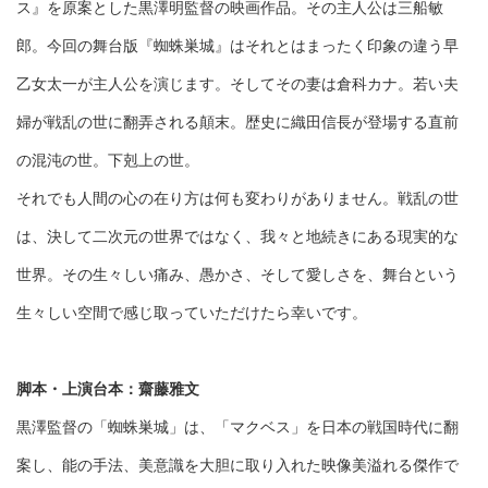
ス』を原案とした黒澤明監督の映画作品。その主人公は三船敏
郎。今回の舞台版『蜘蛛巣城』はそれとはまったく印象の違う早
乙女太一が主人公を演じます。そしてその妻は倉科カナ。若い夫
婦が戦乱の世に翻弄される顛末。歴史に織田信長が登場する直前
の混沌の世。下剋上の世。
それでも人間の心の在り方は何も変わりがありません。戦乱の世
は、決して二次元の世界ではなく、我々と地続きにある現実的な
世界。その生々しい痛み、愚かさ、そして愛しさを、舞台という
生々しい空間で感じ取っていただけたら幸いです。
脚本・上演台本：齋藤雅文
黒澤監督の「蜘蛛巣城」は、「マクベス」を日本の戦国時代に翻
案し、能の手法、美意識を大胆に取り入れた映像美溢れる傑作で