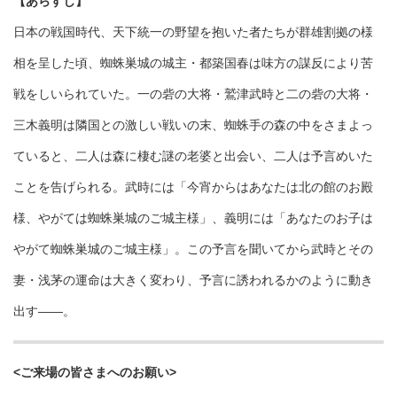
【あらすじ】
日本の戦国時代、天下統一の野望を抱いた者たちが群雄割拠の様
相を呈した頃、蜘蛛巣城の城主・都築国春は味方の謀反により苦
戦をしいられていた。一の砦の大将・鷲津武時と二の砦の大将・
三木義明は隣国との激しい戦いの末、蜘蛛手の森の中をさまよっ
ていると、二人は森に棲む謎の老婆と出会い、二人は予言めいた
ことを告げられる。武時には「今宵からはあなたは北の館のお殿
様、やがては蜘蛛巣城のご城主様」、義明には「あなたのお子は
やがて蜘蛛巣城のご城主様」。この予言を聞いてから武時とその
妻・浅茅の運命は大きく変わり、予言に誘われるかのように動き
出す――。
<ご来場の皆さまへのお願い>