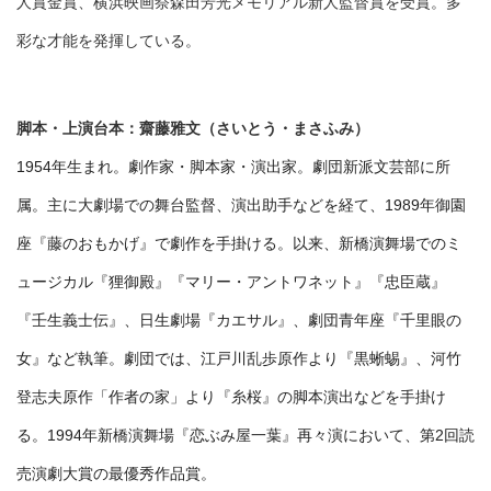
人賞金賞、横浜映画祭森田芳光メモリアル新人監督賞を受賞。多
彩な才能を発揮している。
脚本・上演台本：齋藤雅文（さいとう・まさふみ）
1954年生まれ。劇作家・脚本家・演出家。劇団新派文芸部に所
属。主に大劇場での舞台監督、演出助手などを経て、1989年御園
座『藤のおもかげ』で劇作を手掛ける。以来、新橋演舞場でのミ
ュージカル『狸御殿』『マリー・アントワネット』『忠臣蔵』
『壬生義士伝』、日生劇場『カエサル』、劇団青年座『千里眼の
女』など執筆。劇団では、江戸川乱歩原作より『黒蜥蜴』、河竹
登志夫原作「作者の家」より『糸桜』の脚本演出などを手掛け
る。1994年新橋演舞場『恋ぶみ屋一葉』再々演において、第2回読
売演劇大賞の最優秀作品賞。