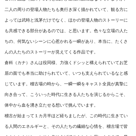
二人の周りの登場人物たちも奥行き深く描かれていて、観る方に
よっては武時と浅茅だけでなく、ほかの登場人物のストーリーに
も共感できる部分があるのでは、と思います。色々な立場の人た
ちの、何気ないシーンに心惹かれる一瞬があり、本当に、たくさ
んの人たちのストーリーが見えてくる作品です。
倉科（カナ）さんは役同様、力強くドシッと構えられていてお芝
居の面でも本当に助けられていて、いつも支えられているなと感
じています。稽古場の時から、一瞬一瞬をキャスト全員が真摯に
向き合って、こういった時代に生きる人たちを演じるからこそ、
体中から血を湧き立たせる想いで挑んでいます。
稽古が始まって１カ月半ほど経ちましたが、この時代に生きてい
る人間のエネルギーと、その人たちの繊細な心情を、稽古場で皆