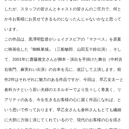
したが、スタッフの皆さんとキャストの皆さんのご尽力で、何と
か今お客様にお見せできるものになったんじゃないかなと思って
います。
この作品は、黒澤明監督がシェイクスピアの『マクベス』を原案
に映画化した『蜘蛛巣城』（三船敏郎、山田五十鈴出演）、そし
て、2001年に齋藤雅文さんが脚本・演出を手掛けた舞台（中村吉
右衛門、麻実れい出演）の台本を元に、改訂して上演します。前
作2作はそれぞれに魅力のある作品ですが、今回は、早乙女太一と
倉科カナという若い夫婦のエネルギーでより生々しく青臭く、リ
アリティのある、今を生きるお客様の心に届く作品になれば、と
いう思いで作っております。早乙女さんも倉科さんもとても繊細
に大胆に力強く演じてくれているので、現代のお客様の心を揺さ