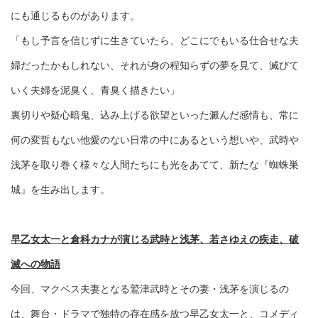
にも通じるものがあります。
「もし予言を信じずに生きていたら、どこにでもいる仕合せな夫
婦だったかもしれない、それが身の程知らずの夢を見て、滅びて
いく夫婦を泥臭く、青臭く描きたい」
裏切りや疑心暗鬼、込み上げる欲望といった澱んだ感情も、常に
何の変哲もない他愛のない日常の中にあるという想いや、武時や
浅茅を取り巻く様々な人間たちにも光をあてて、新たな『蜘蛛巣
城』を生み出します。
早乙女太一と倉科カナが演じる武時と浅茅、若さゆえの疾走、破
滅への物語
今回、マクベス夫妻となる鷲津武時とその妻・浅茅を演じるの
は、舞台・ドラマで独特の存在感を放つ早乙女太一と、コメディ