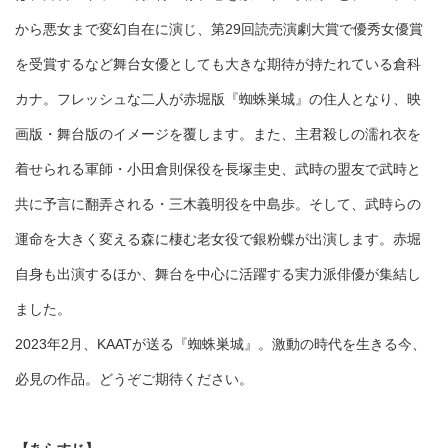
から悪女まで変幻自在に演じ、第29回読売演劇大賞で優秀女優賞
を受賞するなど舞台女優としても大きな期待が持たれている倉科
カナ。フレッシュな二人が赤堀版『蜘蛛巣城』の住人となり、映
画版・舞台版のイメージを覆します。また、主君殺しの濡れ衣を
着せられる軍師・小田倉則保役を長塚圭史、武時の盟友で武時と
共に予言に翻弄される・三木義明役を中島歩。そして、武時らの
運命を大きく変える森に棲む老女役で銀粉蝶が出演します。赤堀
自身も出演するほか、舞台を中心に活躍する実力派俳優が集結し
ました。
2023年2月、KAATが送る『蜘蛛巣城』。激動の時代を生きる今、
必見の作品。どうぞご期待ください。