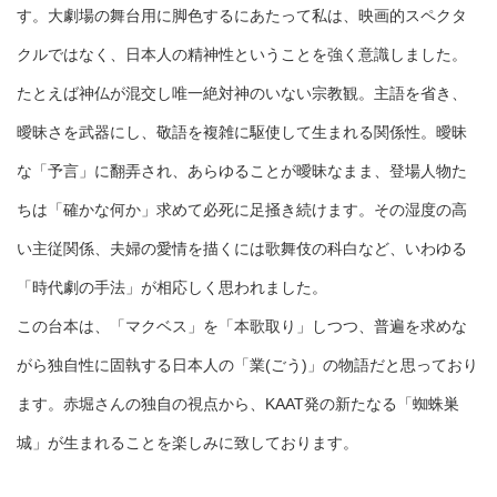
す。大劇場の舞台用に脚色するにあたって私は、映画的スペクタ
クルではなく、日本人の精神性ということを強く意識しました。
たとえば神仏が混交し唯一絶対神のいない宗教観。主語を省き、
曖昧さを武器にし、敬語を複雑に駆使して生まれる関係性。曖昧
な「予言」に翻弄され、あらゆることが曖昧なまま、登場人物た
ちは「確かな何か」求めて必死に足掻き続けます。その湿度の高
い主従関係、夫婦の愛情を描くには歌舞伎の科白など、いわゆる
「時代劇の手法」が相応しく思われました。
この台本は、「マクベス」を「本歌取り」しつつ、普遍を求めな
がら独自性に固執する日本人の「業(ごう)」の物語だと思っており
ます。赤堀さんの独自の視点から、KAAT発の新たなる「蜘蛛巣
城」が生まれることを楽しみに致しております。