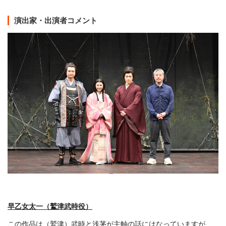
演出家・出演者コメント
早乙女太一（鷲津武時役）
この作品は（鷲津）武時と浅茅が主軸の話にはなっていますが、