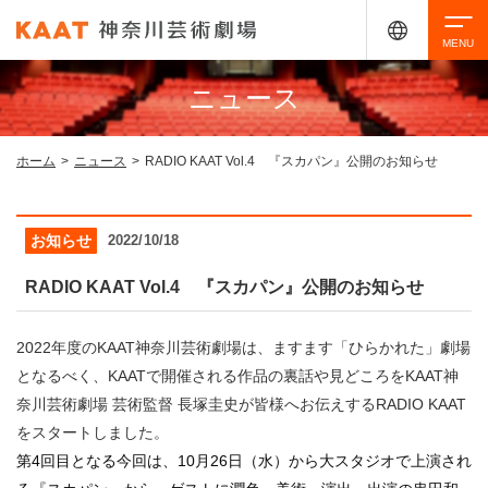
ニュース
検索
ホーム
>
ニュース
>
RADIO KAAT Vol.4 『スカパン』公開のお知らせ
アクセシビリティ
チケット購入
交通案内
お知らせ
2022/10/18
イベントを探す
RADIO KAAT Vol.4 『スカパン』公開のお知らせ
2022年度のKAAT神奈川芸術劇場は、ますます「ひらかれた」劇場
・ イベント一覧
ご来場案内
となるべく、KAATで開催される作品の裏話や見どころをKAAT神
奈川芸術劇場 芸術監督 長塚圭史が皆様へお伝えするRADIO KAAT
・ イベントカレンダー
をスタートしました。
・ 館内サービス・アクセシビリティ
施設を借りる
第4回目となる今回は、10月26日（水）から大スタジオで上演され