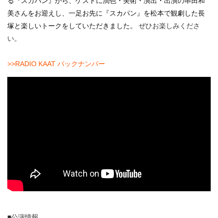
る『スカパン』から、ゲストに潤色・美術・演出・出演の串田和
・ フロアマップ
美さんをお迎えし、一足お先に『スカパン』を松本で観劇した長
KAATについて
・ レストラン/カフェ
塚と楽しいトークをしていただきました。
ぜひお楽しみくださ
い。
・ 交通案内
・ ミッション
KAAT 神奈川芸術劇場
SNS
>>RADIO KAAT バックナンバー
・ よくある質問
・ 芸術監督
・ 施設概要
・ フロアマップ
・ レストラン/カフェ
■公演情報