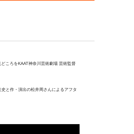
どころをKAAT神奈川芸術劇場 芸術監督
塚圭史と作・演出の松井周さんによるアフタ