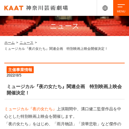
ニュース
検索
ホーム
>
ニュース
>
ミュージカル『夜の女たち』関連企画 特別映画上映会開催決定！
アクセシビリティ
チケット購入
交通案内
主催事業情報
イベントを探す
2022/8/5
ミュージカル『夜の女たち』関連企画 特別映画上映会
開催決定！
・ イベント一覧
ご来場案内
・ イベントカレンダー
ミュージカル『夜の女たち』
上演期間中、溝口健二監督作品を中
心とした特別映画上映会を開催します。
・ 館内サービス・アクセシビリティ
施設を借りる
「夜の女たち」をはじめ、「雨月物語」「浪華悲歌」など傑作の