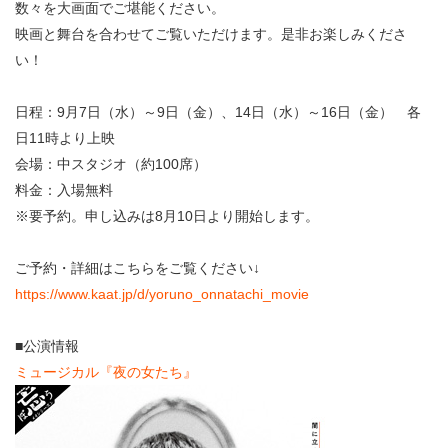
・ フロアマップ
数々を大画面でご堪能ください。
KAATについて
映画と舞台を合わせてご覧いただけます。是非お楽しみくださ
・ レストラン/カフェ
い！
・ 交通案内
・ ミッション
KAAT 神奈川芸術劇場
日程：9月7日（水）～9日（金）、14日（水）～16日（金） 各
SNS
日11時より上映
・ よくある質問
・ 芸術監督
会場：中スタジオ（約100席）
料金：入場無料
・ 施設概要
※要予約。申し込みは8月10日より開始します。
・ フロアマップ
ご予約・詳細はこちらをご覧ください↓
・ レストラン/カフェ
https://www.kaat.jp/d/yoruno_onnatachi_movie
■公演情報
ミュージカル『夜の女たち』