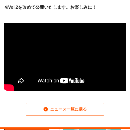
・ フロアマップ
※Vol.2を改めて公開いたします。お楽しみに！
KAATについて
・ レストラン/カフェ
・ 交通案内
・ ミッション
KAAT 神奈川芸術劇場
SNS
・ よくある質問
・ 芸術監督
・ 施設概要
・ フロアマップ
・ レストラン/カフェ
ニュース一覧に戻る