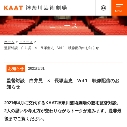
ニュース
検索
ホーム
>
ニュース
>
監督対談 白井晃 × 長塚圭史 Vol.1 映像配信のお知らせ
アクセシビリティ
チケット購入
交通案内
お知らせ
2021/3/31
イベントを探す
監督対談 白井晃 × 長塚圭史 Vol.1 映像配信のお
知らせ
・ イベント一覧
ご来場案内
2021年4月に交代するKAAT神奈川芸術劇場の芸術監督対談。
・ イベントカレンダー
2人の思いや考え方が交わりながらトークが進みます。是非最
・ 館内サービス・アクセシビリティ
施設を借りる
後までご覧ください。