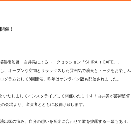
l」開催！
場芸術監督・白井晃によるトークセッション「SHIRAI’s CAFE」。
し、オープンな空間とリラックスした雰囲気で演奏とトークをお楽しみい
ログラムとして8回開催、昨年はオンライン版も配信されました。
 final」といたしましてインスタライブにて開催いたします！白井晃が芸
演直後の会場より、出演者とともにお届け致します。
演出家の悩み、自分の想いを音楽に合わせて歌を披露する一幕もあり、