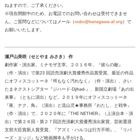
ねますので、ご了承ください。
※現在閉館中のため、お電話でのお問い合わせは受付できませ
ん。ご質問などについてはメール（
oubo@kanagawa-af.org
）で
お願いいたします。
瀬戸山美咲（せとやま みさき） 作
劇作家・演出家。ミナモザ主宰。２０１６年、『彼らの敵』
（作・演出）で第23 回読売演劇大賞優秀作品賞受賞。最近の作品
にオフィスコットーネ『埒もなく汚れなく』（作・演出）、さい
たまネクストシアター『ジハード-Djihad-』、新国立劇場『あの出
来事』（ともに演出）など。２０１９年にオフィスコットーネ
『夜、ナク、鳥』（演出）と流山児★事務所『わたし、と戦争』
（作・演出）で、２０２０年に『THE NETHER』（上演台本・演
出）で第２６回・第２７回読売演劇大賞優秀演出家賞、芸術選奨
文部大臣賞新人賞受賞。『アズミ・ハルコは行方不明』、『リバ
ーズ・エッジ』など映画脚本も手がける。