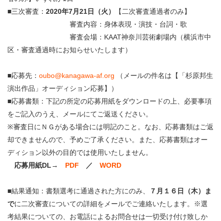
■三次審査：
2020
年7月21日（火）
【二次審査通過者のみ】
審査内容：身体表現・演技・台詞・歌
審査会場：KAAT神奈川芸術劇場内（横浜市中
区・審査通過時にお知らせいたします）
■応募先：
oubo@kanagawa-af.org
（メールの件名は【「杉原邦生
演出作品」オーディション応募】）
■応募書類：下記の所定の応募用紙をダウンロードの上、必要事項
をご記入のうえ、メールにてご返送ください。
※審査日にＮＧがある場合には明記のこと。なお、応募書類はご返
却できませんので、予めご了承ください。また、応募書類はオー
ディション以外の目的では使用いたしません。
応募用紙DL→
PDF
／
WORD
■結果通知：書類選考に通過された方にのみ、
７月１６日（木）ま
で
に二次審査についての詳細をメールでご連絡いたします。※選
考結果についての、お電話によるお問合せは一切受け付け致しか