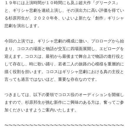
・ フロアマップ
１９年には上演時間が１０時間にも及ぶ超大作『グリークス』
KAATについて
と、ギリシャ悲劇を連続上演し、その演出力に高い評価を得てい
・ レストラン/カフェ
る杉原邦生が、２０２０年冬、いよいよ新たな「創作」ギリシャ
悲劇を演出します。
・ 交通案内
・ ミッション
KAAT 神奈川芸術劇場
SNS
・ よくある質問
今回の上演では、ギリシャ悲劇の構成に倣い、プロローグから始
・ 芸術監督
まり、コロスの場面と物語が交互に四場面展開し、エピローグを
迎えます。コロスは、最初から最後まで舞台上で物語の進行役と
・ 施設概要
して存在し、時に歌い踊り、若者二人の旅路の心模様を重層的に
・ フロアマップ
描く役割を担います。コロスはギリシャ悲劇における真の主役と
言っても過言ではないほど、重要な存在なのです。
・ レストラン/カフェ
つきましては、以下の要領でコロス役のオーディションを開催し
ますので、杉原邦生が挑む新作にご興味のある方は、奮ってご参
加くださいますようご案内いたします。
〜〜〜〜〜〜〜〜〜〜〜〜〜〜〜〜〜〜〜〜〜〜〜〜〜〜〜〜〜