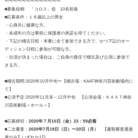
〜〜〜〜〜〜〜〜〜〜〜〜〜
■募集役柄: 「コロス」役
10名前後
■応募条件：１８歳以上の男女
・心身共に健康な方。
・未成年の方は事前に保護者の承諾を得てください。
・下記の稽古日程・本番に全て参加できる方で、かつ下記のオー
ディション日程に参加が可能な方。
・出演が決まった場合は、ご自身の責任で稽古及び公演に参加で
きる方。
■稽古期間:2020年10月中旬〜【稽古場：KAAT神奈川芸術劇場内に
て】
■公演予定:2020年11月末～12月中旬 【公演会場：ＫＡＡＴ神奈
川芸術劇場＜ホール＞】
■応募締切：
2020
年７月10日（金）23：59必着
■二次審査：
2020
年7月19日（日）〜20日（月）
【書類審査通過
者のみ】いずれか1日