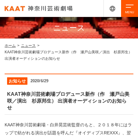
ニュース
検索
ホーム
>
ニュース
>
KAAT神奈川芸術劇場プロデュース新作（作 瀬戸山美咲／演出 杉原邦生）
アクセシビリティ
チケット購入
交通案内
出演者オーディションのお知らせ
イベントを探す
お知らせ
2020/6/29
KAAT神奈川芸術劇場プロデュース新作（作 瀬戸山美
咲／演出 杉原邦生） 出演者オーディションのお知ら
・ イベント一覧
ご来場案内
せ
・ イベントカレンダー
KAAT神奈川芸術劇場・白井晃芸術監督のもと、２０１８年にはラ
・ 館内サービス・アクセシビリティ
施設を借りる
ップで紡がれる演出が話題を呼んだ『オイディプスREXXX』、翌