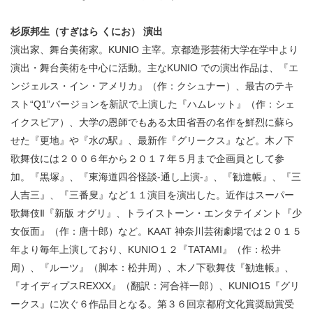
杉原邦生（すぎはら くにお） 演出
演出家、舞台美術家。KUNIO 主宰。京都造形芸術大学在学中より
演出・舞台美術を中心に活動。主なKUNIO での演出作品は、『エ
ンジェルス・イン・アメリカ』（作：クシュナー）、最古のテキ
スト“Q1”バージョンを新訳で上演した『ハムレット』（作：シェ
イクスピア）、大学の恩師でもある太田省吾の名作を鮮烈に蘇ら
せた『更地』や『水の駅』、最新作『グリークス』など。木ノ下
歌舞伎には２００６年から２０１７年５月まで企画員として参
加。『黒塚』、『東海道四谷怪談-通し上演-』、『勧進帳』、『三
人吉三』、『三番叟』など１１演目を演出した。近作はスーパー
歌舞伎Ⅱ『新版 オグリ』、トライストーン・エンタテイメント『少
女仮面』（作：唐十郎）など。KAAT 神奈川芸術劇場では２０１５
年より毎年上演しており、KUNIO１２『TATAMI』（作：松井
周）、『ルーツ』（脚本：松井周）、木ノ下歌舞伎『勧進帳』、
『オイディプスREXXX』（翻訳：河合祥一郎）、KUNIO15『グリ
ークス』に次ぐ６作品目となる。第３６回京都府文化賞奨励賞受