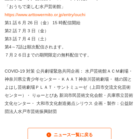
「おうちで楽しむ水戸芸術館」
https://www.arttowermito.or.jp/entry/ouchi
第1 話 6 月 26 日（金） 15 時配信開始
第2 話 7 月 3 日（金）
第3 話 7 月 4 日（土）
第4～7話は順次配信されます。
７月２６日までの期間限定の無料配信です。
COVID-19 対策 公共劇場緊急共同企画： 水戸芸術館ＡＣＭ劇場・
神奈川県立青少年センター・ＫＡＡＴ神奈川芸術劇場・ 穂の国と
よはし芸術劇場ＰＬＡＴ・サントミューゼ（上田市交流文化芸術
センター）・ りゅーとぴあ 新潟市民芸術文化会館・兵庫県立芸術
文化センター・ 大和市文化創造拠点シリウス 企画・製作：公益財
団法人水戸市芸術振興財団
ニュース一覧に戻る