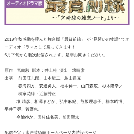
・ フロアマップ
KAATについて
・ レストラン/カフェ
・ 交通案内
・ ミッション
KAAT 神奈川芸術劇場
SNS
2019年秋感動を呼んだ舞台版「最貧前線」 が “見習いの物語” でオ
・ よくある質問
・ 芸術監督
ーディオドラマとして戻ってきます！
6月下旬から順次配信されます。是非お聞きください。
・ 施設概要
原作：宮崎駿 脚本：井上桂 演出：壤晴彦
・ フロアマップ
出演： 前田旺志郎、山本龍二、鳥山昌克
・ レストラン/カフェ
春海四方、安達勇人、福本伸一、山口森広、杉木隆幸／
柳家花緑・近藤芳正
壤 晴彦、相澤まどか、弘中麻紀、熊坂理恵子、橋本昭博、
平井千尋、菅野恵、
今治ゆか、田村佳名美、前田聖太
配信予定：水戸芸術館ホームページ内特設ページ