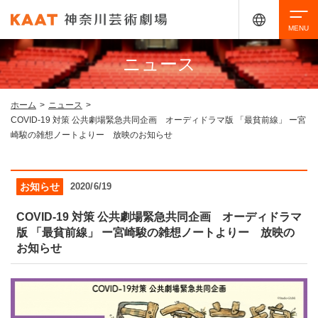
ニュース
検索
ホーム
>
ニュース
>
COVID-19 対策 公共劇場緊急共同企画 オーディドラマ版 「最貧前線」 ー宮
アクセシビリティ
チケット購入
交通案内
崎駿の雑想ノートよりー 放映のお知らせ
イベントを探す
お知らせ
2020/6/19
COVID-19 対策 公共劇場緊急共同企画 オーディドラマ
版 「最貧前線」 ー宮崎駿の雑想ノートよりー 放映の
・ イベント一覧
ご来場案内
お知らせ
・ イベントカレンダー
・ 館内サービス・アクセシビリティ
施設を借りる