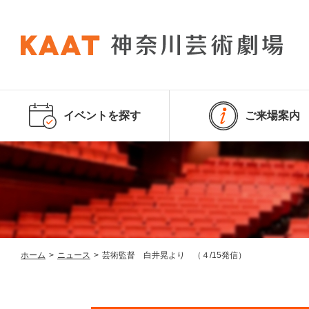
イベントを探す
ご来場案内
ホーム
>
ニュース
>
芸術監督 白井晃より （４/15発信）