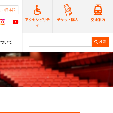
しい日本語
交通案内
アクセシビリテ
チケット購入
ィ
検索
について