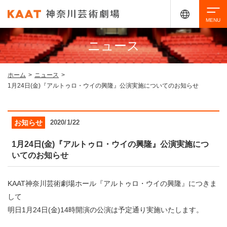
ニュース
検索
ホーム
>
ニュース
>
1月24日(金)『アルトゥロ・ウイの興隆』公演実施についてのお知らせ
アクセシビリティ
チケット購入
交通案内
お知らせ
2020/1/22
イベントを探す
1月24日(金)『アルトゥロ・ウイの興隆』公演実施につ
いてのお知らせ
・ イベント一覧
ご来場案内
KAAT神奈川芸術劇場ホール『アルトゥロ・ウイの興隆』につきま
・ イベントカレンダー
して
・ 館内サービス・アクセシビリティ
施設を借りる
明日1月24日(金)14時開演の公演は予定通り実施いたします。