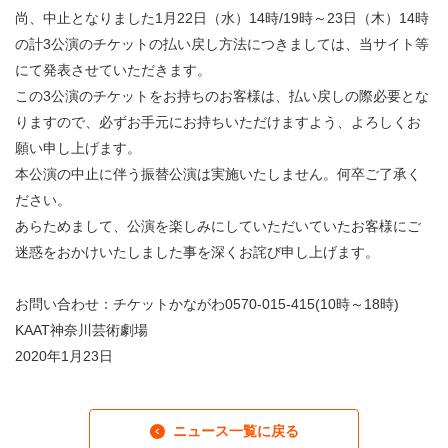
・ フロアマップ
尚、中止となりました1月22日（水）14時/19時～23日（木）14時
KAATについて
の計3公演のチケットの払い戻し方法につきましては、当サイト等
・ レストラン/カフェ
にて発表させていただきます。
・ 交通案内
この3公演のチケットをお持ちのお客様は、払い戻しの際必要とな
・ ミッション
KAAT 神奈川芸術劇場
りますので、必ずお手元にお持ちいただけますよう、よろしくお
SNS
・ よくある質問
願い申し上げます。
・ 芸術監督
本公演の中止に伴う振替公演は実施いたしません。何卒ご了承く
・ 施設概要
ださい。
あらためまして、公演を楽しみにしていただいていたお客様にご
・ フロアマップ
迷惑をおかけいたしました事を深くお詫び申し上げます。
・ レストラン/カフェ
お問い合わせ：チケットかながわ0570-015-415(10時～18時)
KAAT神奈川芸術劇場
2020年1月23日
ニュース一覧に戻る