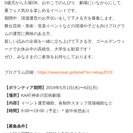
・ フロアマップ
0歳児から入場OK、おやこでのんびり、劇場にいながらにして、
KAATについて
夏フェス気分を楽しめるイベントです。
・ レストラン/カフェ
期間中、現場運営のお手伝いをして下さる方を募集します。
舞台芸術・美術・音楽イベントなどの現場や子ども向けプログラ
・ 交通案内
・ ミッション
KAAT 神奈川芸術劇場
ムの運営に興味のある方、
SNS
・ よくある質問
新しい試みの企画を一緒に立ち上げて下さる方、ゴールデンウィ
・ 芸術監督
ークでお休み中の高校生、大学生も歓迎です！
ぜひ、みなさまのご参加をお待ちしております。
・ 施設概要
・ フロアマップ
プログラム詳細：
https://www.kaat.jp/detail?src=kksp2019
・ レストラン/カフェ
【ボランティア期間】
2019年5月1日(水)〜6日(月)
【場所】
KAAT神奈川芸術劇場
【内容】
イベント運営補助、各制作スタッフ現場補助など
【時間】
9:00〜19:00（予定）＊途中休憩あり
【募集条件】