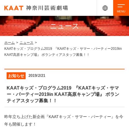
ニュース
検索
ホーム
>
ニュース
>
KAATキッズ・プログラム2019 『KAATキッズ・サマー・パーティー2019in
アクセシビリティ
チケット購入
交通案内
KAAT高原キャンプ場』 ボランティアスタッフ募集！！
イベントを探す
お知らせ
2019/2/21
KAATキッズ・プログラム2019 『KAATキッズ・サマ
ー・パーティー2019in KAAT高原キャンプ場』 ボラン
・ イベント一覧
ご来場案内
ティアスタッフ募集！！
・ イベントカレンダー
昨年立ち上げた新企画『KAATキッズ・サマー・パーティー』を今
・ 館内サービス・アクセシビリティ
施設を借りる
年も開催します！