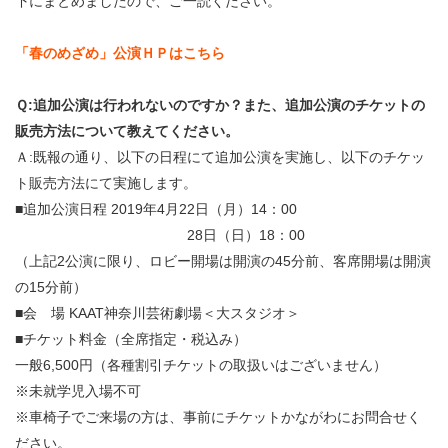
下にまとめましたので、ご一読ください。
・ フロアマップ
KAATについて
・ レストラン/カフェ
「春のめざめ」公演ＨＰはこちら
・ 交通案内
Ｑ:追加公演は行われないのですか？また、追加公演のチケットの
・ ミッション
KAAT 神奈川芸術劇場
SNS
販売方法について教えてください。
・ よくある質問
・ 芸術監督
Ａ:既報の通り、以下の日程にて追加公演を実施し、以下のチケッ
ト販売方法にて実施します。
・ 施設概要
■追加公演日程 2019年4月22日（月）14：00
28日（日）18：00
・ フロアマップ
（上記2公演に限り、ロビー開場は開演の45分前、客席開場は開演
・ レストラン/カフェ
の15分前）
■会 場 KAAT神奈川芸術劇場＜大スタジオ＞
■チケット料金（全席指定・税込み）
一般6,500円（各種割引チケットの取扱いはございません）
※未就学児入場不可
※車椅子でご来場の方は、事前にチケットかながわにお問合せく
ださい。