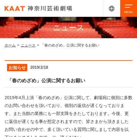
ニュース
検索
ホーム
>
ニュース
>
「春のめざめ」公演に関するお願い
アクセシビリティ
チケット購入
交通案内
お知らせ
2019/2/18
イベントを探す
「春のめざめ」公演に関するお願い
2019年4月上演「春のめざめ」公演に関して、劇場宛に個別に多数
・ イベント一覧
ご来場案内
のお問い合わせを頂いており、個別の返信が遅くなっておりま
す。また当館の業務にも一部支障をきたしております。今後、更
・ イベントカレンダー
に返信が遅くなる事が想定されますので、皆さまから頂きました
・ 館内サービス・アクセシビリティ
施設を借りる
お問い合わせの中で、多く頂いている質問に関しまして内容を以