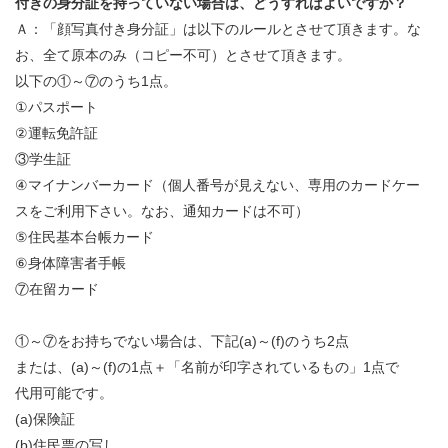
付きの身分証を持っていない場合は、どうすればよいですか？
Ａ：「顔写真付き身分証」は以下のルールとさせて頂きます。な
お、全て原本のみ（コピー不可）とさせて頂きます。
以下の①～⑦のうち1点。
①パスポート
②運転免許証
③学生証
④マイナンバーカード（個人番号が見えない、専用のカードケー
スをご利用下さい。なお、通知カードは不可）
⑤住民基本台帳カード
⑥身体障害者手帳
⑦在留カード
①～⑦をお持ちでない場合は、下記(a)～(f)のうち2点
または、(a)～(f)の1点＋「名前が印字されているもの」1点で
代用可能です。
(a)保険証
(b)住民票の写し