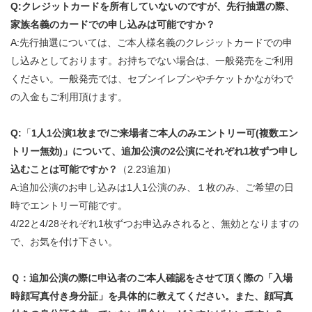
Q:クレジットカードを所有していないのですが、先行抽選の際、
家族名義のカードでの申し込みは可能ですか？
A:先行抽選については、ご本人様名義のクレジットカードでの申
し込みとしております。お持ちでない場合は、一般発売をご利用
ください。一般発売では、セブンイレブンやチケットかながわで
の入金もご利用頂けます。
Q:
「
1人1公演1枚まで/ご来場者ご本人のみエントリー可(複数エン
トリー無効)」について、追加公演の2公演にそれぞれ1枚ずつ申し
込むことは可能ですか？
（2.23追加）
A:追加公演のお申し込みは1人1公演のみ、１枚のみ、ご希望の日
時でエントリー可能です。
4/22と4/28それぞれ1枚ずつお申込みされると、無効となりますの
で、お気を付け下さい。
Ｑ：追加公演の際に申込者のご本人確認をさせて頂く際の「入場
時顔写真付き身分証」を具体的に教えてください。また、顔写真