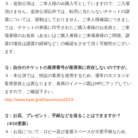
Ａ：追加公演は、ご本人様のみ購入可としていますので、ご入場
頂けません。追加公演以外では、転売に当たらないチケットの譲
渡については、規制はしておりません。ご本人様確認につきまし
ては、チケットの券面に印字されたご購入者様のお名前と、ご来
場者様のお名前（あるいはご購入者様とご来場者様のご関係、譲
渡の場合は譲渡の経緯など）の確認をさせて頂く可能性がござい
ます。
Ｑ：自分のチケットの座席番号が座席表に存在しないのですが。
Ａ：本公演では、特設の客席を使用するため、通常の大スタジオ
客席形状とは異なります。座席のイメージ図はHPにアップしてい
ますので、ご確認下さい。
http://www.kaat.jp/d/harumeza2019
Ｑ：お花、プレゼント、手紙などを送ることはできますか？
（4/10更新）
Ａ：お花について：ロビー及び楽屋スペースが大変手狭なため、