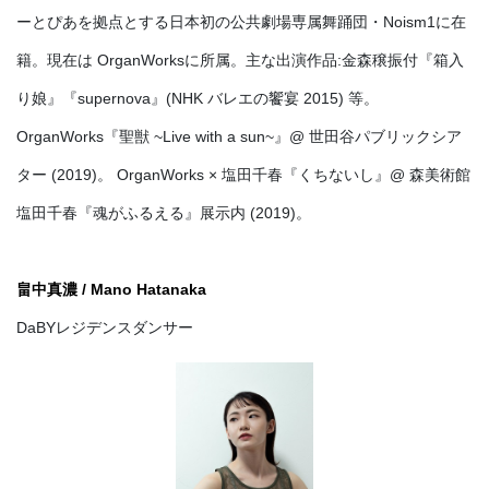
ーとぴあを拠点とする日本初の公共劇場専属舞踊団・Noism1に在
籍。現在は OrganWorksに所属。主な出演作品:金森穣振付『箱入
り娘』『supernova』(NHK バレエの饗宴 2015) 等。
OrganWorks『聖獣 ~Live with a sun~』@ 世田谷パブリックシア
ター (2019)。 OrganWorks × 塩田千春『くちないし』@ 森美術館
塩田千春『魂がふるえる』展示内 (2019)。
畠中真濃 / Mano Hatanaka
DaBYレジデンスダンサー