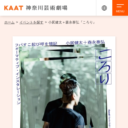
ホーム
>
イベントを探す
>
小㞍健太＋森永泰弘『ころり』
検索
アクセシビリティ
チケット購入
交通案内
イベントを探す
・ イベント一覧
ご来場案内
・ イベントカレンダー
・ 館内サービス・アクセシビリティ
施設を借りる