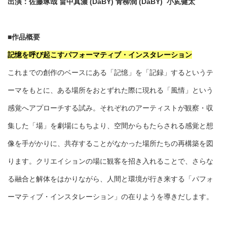
出演：佐藤琢哉 畠中真濃 (DaBY) 青柳潤 (DaBY) 小㞍健太
■
作品概要
記憶を呼び起こすパフォーマティブ・インスタレーション
これまでの創作のベースにある「記憶」を「記録」するというテ
ーマをもとに、ある場所をおとずれた際に現れる「風情」という
感覚へアプローチする試み。それぞれのアーティストが観察・収
集した「場」を劇場にもちより、空間からもたらされる感覚と想
像を手がかりに、共存することがなかった場所たちの再構築を図
ります。クリエイションの場に観客を招き入れることで、さらな
る融合と解体をはかりながら、人間と環境が行き来する「パフォ
ーマティブ・インスタレーション」の在りようを導きだします。