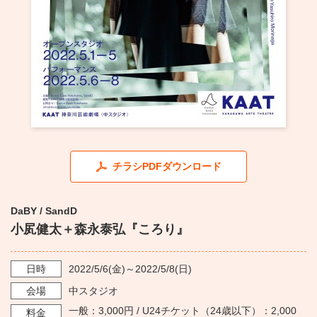
・ フロアマップ
KAATについて
・ レストラン/カフェ
・ 交通案内
・ ミッション
KAAT 神奈川芸術劇場
SNS
・ よくある質問
・ 芸術監督
・ 施設概要
チラシPDFダウンロード
・ フロアマップ
・ レストラン/カフェ
DaBY / SandD
小㞍健太＋森永泰弘『ころり』
日時
2022/5/6
(金)～
2022/5/8
(日)
会場
中スタジオ
一般：3,000円 / U24チケット（24歳以下）：2,000
料金