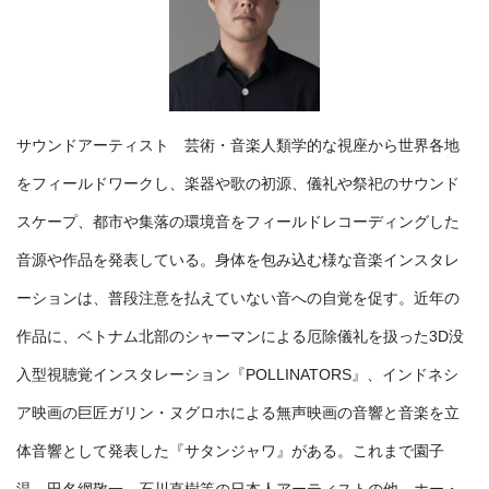
サウンドアーティスト 芸術・音楽人類学的な視座から世界各地
をフィールドワークし、楽器や歌の初源、儀礼や祭祀のサウンド
スケープ、都市や集落の環境音をフィールドレコーディングした
音源や作品を発表している。身体を包み込む様な音楽インスタレ
ーションは、普段注意を払えていない音への自覚を促す。近年の
作品に、ベトナム北部のシャーマンによる厄除儀礼を扱った3D没
入型視聴覚インスタレーション『POLLINATORS』、インドネシ
ア映画の巨匠ガリン・ヌグロホによる無声映画の音響と音楽を立
体音響として発表した『サタンジャワ』がある。これまで園子
温、田名網敬一、石川直樹等の日本人アーティストの他、ホー・