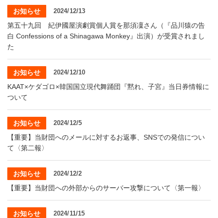
・ フロアマップ
お知らせ
2024/12/13
KAATについて
・ レストラン/カフェ
第五十九回 紀伊國屋演劇賞個人賞を那須凜さん（『品川猿の告
白 Confessions of a Shinagawa Monkey』出演）が受賞されまし
・ 交通案内
た
・ ミッション
KAAT 神奈川芸術劇場
SNS
・ よくある質問
お知らせ
2024/12/10
・ 芸術監督
KAAT×ケダゴロ×韓国国立現代舞踊団『黙れ、子宮』当日券情報に
・ 施設概要
ついて
・ フロアマップ
お知らせ
2024/12/5
【重要】当財団へのメールに対するお返事、SNSでの発信につい
・ レストラン/カフェ
て〈第二報〉
お知らせ
2024/12/2
【重要】当財団への外部からのサーバー攻撃について〈第一報〉
お知らせ
2024/11/15