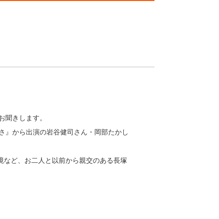
をお聞きします。
る甘さ』から出演の岩谷健司さん・岡部たかし
境など、お二人と以前から親交のある長塚