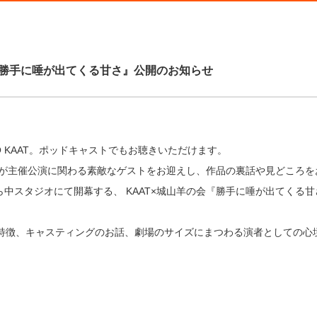
山羊の会『勝手に唾が出てくる甘さ』公開のお知らせ
ADIO KAAT。ポッドキャストでもお聴きいただけます。
圭史が主催公演に関わる素敵なゲストをお迎えし、作品の裏話や見どころ
) から中スタジオにて開幕する、 KAAT×城山羊の会『勝手に唾が出てく
特徴、キャスティングのお話、劇場のサイズにまつわる演者としての心