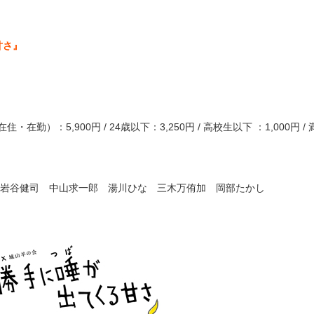
甘さ』
)
・在勤）：5,900円 / 24歳以下：3,250円 / 高校生以下 ：1,000円 
岩谷健司 中山求一郎 湯川ひな 三木万侑加 岡部たかし