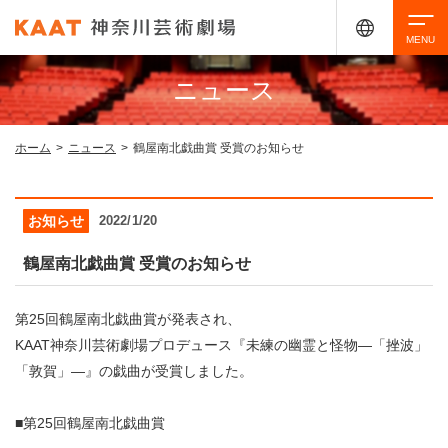
ニュース
検索
ホーム
>
ニュース
>
鶴屋南北戯曲賞 受賞のお知らせ
アクセシビリティ
チケット購入
交通案内
お知らせ
2022/1/20
イベントを探す
鶴屋南北戯曲賞 受賞のお知らせ
第25回鶴屋南北戯曲賞が発表され、
・ イベント一覧
ご来場案内
KAAT神奈川芸術劇場プロデュース『未練の幽霊と怪物―「挫波」
「敦賀」―』の戯曲が受賞しました。
・ イベントカレンダー
・ 館内サービス・アクセシビリティ
施設を借りる
■第25回鶴屋南北戯曲賞