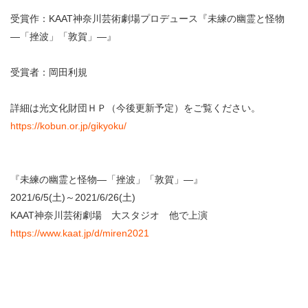
・ フロアマップ
受賞作：KAAT神奈川芸術劇場プロデュース『未練の幽霊と怪物
KAATについて
・ レストラン/カフェ
―「挫波」「敦賀」―』
・ 交通案内
受賞者：岡田利規
・ ミッション
KAAT 神奈川芸術劇場
SNS
・ よくある質問
・ 芸術監督
詳細は光文化財団ＨＰ（今後更新予定）をご覧ください。
https://kobun.or.jp/gikyoku/
・ 施設概要
・ フロアマップ
『未練の幽霊と怪物―「挫波」「敦賀」―』
・ レストラン/カフェ
2021/6/5(土)～2021/6/26(土)
KAAT神奈川芸術劇場 大スタジオ 他で上演
https://www.kaat.jp/d/miren2021