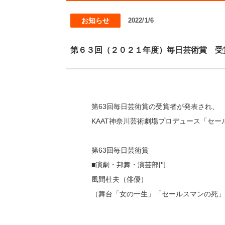
お知らせ
2022/1/6
第６３回（２０２１年度）毎日芸術賞 受
第63回毎日芸術賞の受賞者が発表され、
KAAT神奈川芸術劇場プロデュース「セ
第63回毎日芸術賞
■演劇・邦舞・演芸部門
風間杜夫（俳優）
（舞台「女の一生」「セールスマンの死」