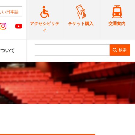
しい日本語
交通案内
アクセシビリテ
チケット購入
ィ
検索
について