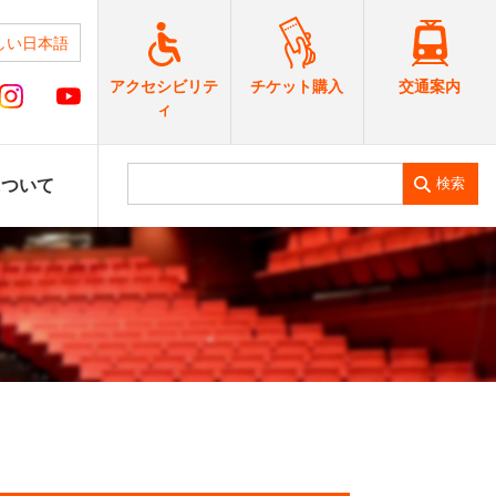
しい日本語
交通案内
アクセシビリテ
チケット購入
ィ
検索
について