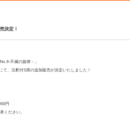
販売決定！
o.9-不滅の旋律－」
公演にて、注釈付S席の追加販売が決定いたしました！
,000円
承ください。