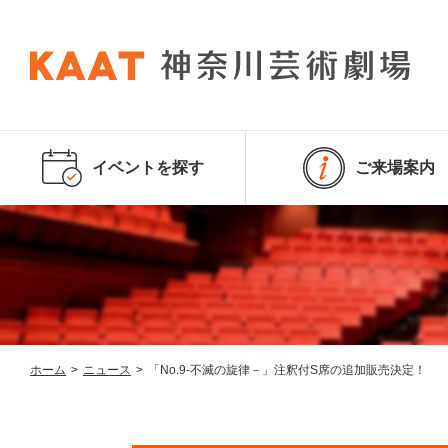
イベントを探す
ご来場案内
ホーム
>
ニュース
>
「No.9-不滅の旋律－」注釈付S席の追加販売決定！