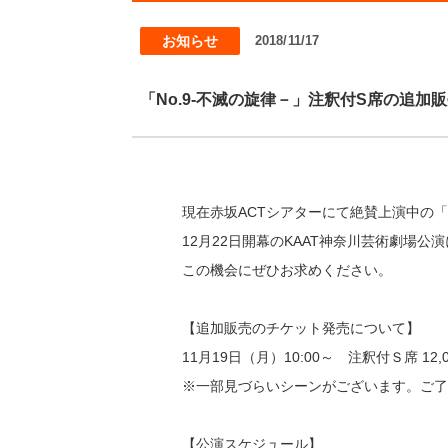
お知らせ
2018/11/17
「No.9-不滅の旋律－」注釈付S席の追加
現在赤坂ACTシアターにて絶賛上演中の「N
12月22日開幕のKAAT神奈川芸術劇場
この機会にぜひお求めください。
【追加販売のチケット発売について】
11月19日（月）10:00～ 注釈付Ｓ席 12
※一部見づらいシーンがございます。ご了
【公演スケジュール】