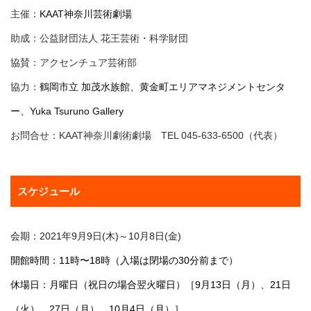
主催：
KAAT神奈川芸術劇場
助成：公益財団法人 花王芸術・科学財団
協賛：アクセンチュア芸術部
協力：
鶴岡市立 加茂水族館、黄金町エリアマネジメントセンタ
ー、Yuka Tsuruno Gallery
お問合せ：
KAAT神奈川劇術劇場 TEL 045-633-6500（代表）
スケジュール
会期：2021年9月9日(木)～10月8日(金)
開館時間：11時〜18時（入場は閉場の30分前まで）
休場日：月曜日（祝日の場合翌火曜日）［9月13日（月）、21日
（火）、27日（月）、10月4日（月）］