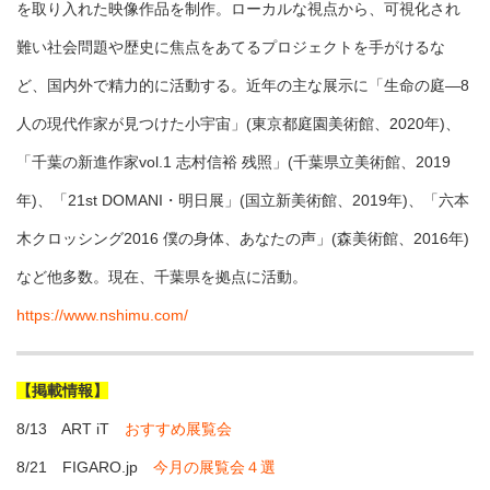
を取り入れた映像作品を制作。ローカルな視点から、可視化され
難い社会問題や歴史に焦点をあてるプロジェクトを手がけるな
ど、国内外で精力的に活動する。近年の主な展示に「生命の庭―8
人の現代作家が見つけた小宇宙」(東京都庭園美術館、2020年)、
「千葉の新進作家vol.1 志村信裕 残照」(千葉県立美術館、2019
年)、「21st DOMANI・明日展」(国立新美術館、2019年)、「六本
木クロッシング2016 僕の身体、あなたの声」(森美術館、2016年)
など他多数。現在、千葉県を拠点に活動。
https://www.nshimu.com/
【掲載情報】
8/13 ART iT
おすすめ展覧会
8/21 FIGARO.jp
今月の展覧会４選