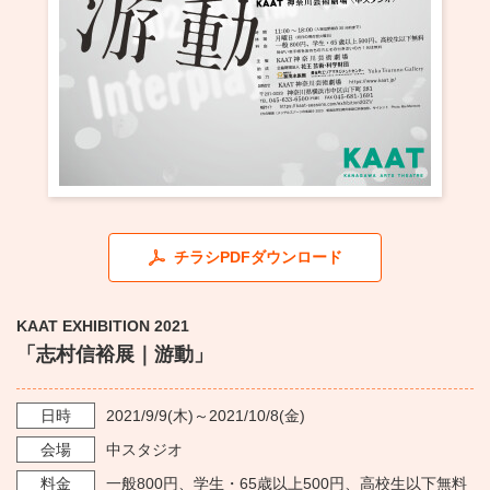
・ フロアマップ
KAATについて
・ レストラン/カフェ
・ 交通案内
・ ミッション
KAAT 神奈川芸術劇場
SNS
・ よくある質問
・ 芸術監督
・ 施設概要
チラシPDFダウンロード
・ フロアマップ
・ レストラン/カフェ
KAAT EXHIBITION 2021
「志村信裕展｜游動」
日時
2021/9/9
(木)～
2021/10/8
(金)
会場
中スタジオ
料金
一般800円、学生・65歳以上500円、高校生以下無料