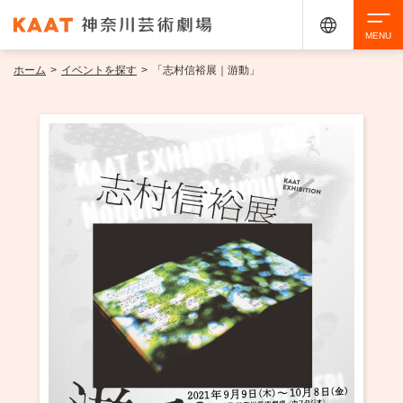
ホーム
>
イベントを探す
>
「志村信裕展｜游動」
検索
アクセシビリティ
チケット購入
交通案内
イベントを探す
・ イベント一覧
ご来場案内
・ イベントカレンダー
・ 館内サービス・アクセシビリティ
施設を借りる