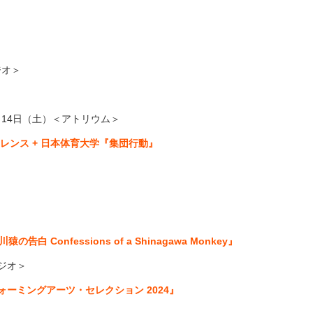
ジオ＞
～
14
日（土）＜アトリウム＞
ンス + 日本体育大学『集団行動』
川猿の告白
Confessions of a Shinagawa Monkey
』
ジオ＞
ォーミングアーツ・セレクション
2024
』