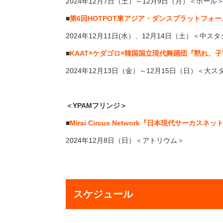
2024
年
12
⽉
7
⽇（土）～
12
⽉
9
⽇（月）＜ホール
■
第
6
回
HOTPOT
東アジア・ダンスプラットフォー
2024
年
12
⽉
11
⽇
(
水）、
12
⽉
14
⽇（土）＜中スタ
■
KAAT×
ケダゴロ
×
韓国国立現代舞踊団『黙れ、子
2024
年
12
⽉
13
⽇（金）～
12
⽉
15
⽇（日）＜大ス
＜YPAMフリンジ＞
■
Mirai Circus Network『日本現代サーカスネット
2024
年
12
⽉8⽇（日）＜アトリウム＞
スケジュール