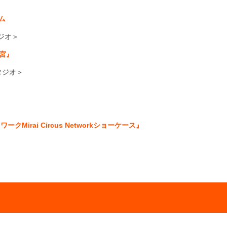
＞
ム
ジオ＞
宮』
タジオ＞
ワークMirai Circus Networkショーケース』