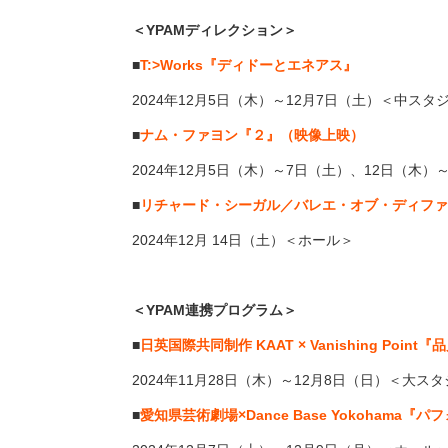
＜
YPAM
ディレクション＞
■
T:>Works『ディドーとエネアス』
2024
年
12
⽉
5
日（木）～
12
月
7
⽇（土）＜中スタ
■
ナム・ファヨン『２』（映像上映）
2024
年
12
⽉
5
⽇（木）～
7
日（土）、
12
日（木）
■
リチャード・シーガル／バレエ・オブ・ディファレ
2024
年
12
⽉
14
日（土）＜ホール＞
＜
YPAM
連携プログラム＞
■
日英国際共同制作
KAAT × Vanishing Point
『品
2024
年
11
⽉
28
⽇（木）～
12
⽉
8
⽇（日）＜大スタ
■
愛知県芸術劇場×
Dance Base Yokohama
『パフ