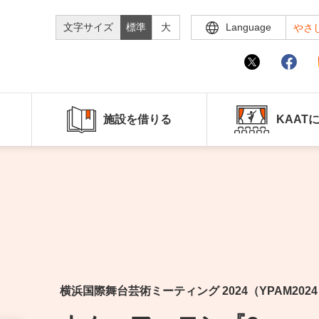
文字サイズ
標準
大
Language
やさ
施設を借りる
KAAT
横浜国際舞台芸術ミーティング 2024（YPAM202