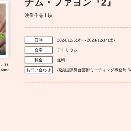
ナム・ファヨン『2』
映像作品上映
日時
2024/12/5
(木)～
2024/12/14
(土)
会場
アトリウム
料金
無料
お問い
合わせ
横浜国際舞台芸術ミーティング事務局 045-