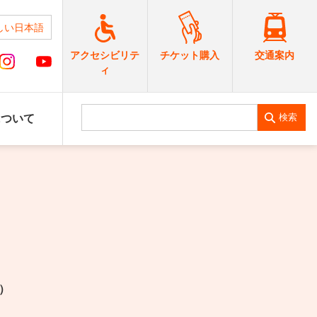
しい日本語
交通案内
アクセシビリテ
チケット購入
ィ
検索
について
4）