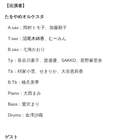
【出演者】
たをやめオルケスタ
A.sax：岡村トモ子、加藤順子
T.sax：
沼尾木綿香
、むーみん
B.sax：七海かおり
Tp：長谷川素子、渡邊優、SAKKO、星野麻里奈
Tb：枡家小雪、せきりか、大谷恵莉香
B.Tb：橋爪美季
Piano：大西まみ
Bass：愛沢まり
Drums：金澤沙織
ゲスト