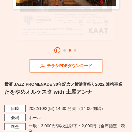
・ フロアマップ
KAATについて
・ レストラン/カフェ
・ 交通案内
・ ミッション
KAAT 神奈川芸術劇場
SNS
・ よくある質問
・ 芸術監督
・ 施設概要
チラシPDFダウンロード
・ フロアマップ
横濱 JAZZ PROMENADE 30年記念／横浜音祭り2022 連携事業
・ レストラン/カフェ
たをやめオルケスタ with 土屋アンナ
日時
2022/10/2
(日)
14:30
開演 （
14:00
開場）
会場
ホール
一般：3,000円/高校生以下：2,000円（全席指定・税
料金
込）