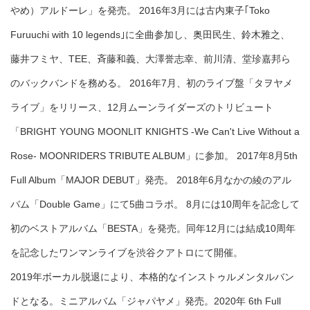
やめ）アルドーレ」を発売。 2016年3月には古内東子｢Toko
Furuuchi with 10 legends｣に全曲参加し、奥田民生、鈴木雅之、
藤井フミヤ、TEE、斉藤和義、大澤誉志幸、前川清、堂珍嘉邦ら
のバックバンドを務める。 2016年7月、初のライブ盤「タヲヤメ
ライブ」をリリース、12月ムーンライダーズのトリビュート
「BRIGHT YOUNG MOONLIT KNIGHTS -We Can't Live Without a
Rose- MOONRIDERS TRIBUTE ALBUM」に参加。 2017年8月5th
Full Album「MAJOR DEBUT」発売。 2018年6月なかの綾のアル
バム「Double Game」にて5曲コラボ。 8月には10周年を記念して
初のベストアルバム「BESTA」を発売。同年12月には結成10周年
を記念したワンマンライブを渋谷クアトロにて開催。
2019年ボーカル脱退により、本格的なインストゥルメンタルバン
ドとなる。ミニアルバム「ジャパヤメ」発売。2020年 6th Full