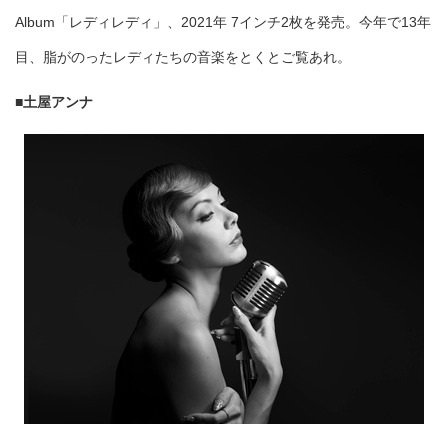
Album「レディレディ」、2021年 7インチ2枚を発売。今年で13年
目、脂がのったレディたちの音楽をとくとご覧あれ。
■土屋アンナ