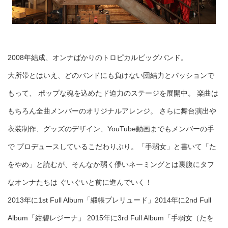
2008年結成、オンナばかりのトロピカルビッグバンド。
大所帯とはいえ、どのバンドにも負けない団結力とパッションで
もって、 ポップな魂を込めたド迫力のステージを展開中。 楽曲は
もちろん全曲メンバーのオリジナルアレンジ。 さらに舞台演出や
衣装制作、グッズのデザイン、YouTube動画までもメンバーの手
で プロデュースしているこだわりぶり。「手弱女」と書いて「た
をやめ」と読むが、そんなか弱く儚いネーミングとは裏腹にタフ
なオンナたちは ぐいぐいと前に進んでいく！
2013年に1st Full Album「緞帳プレリュード」2014年に2nd Full
Album「紺碧レジーナ」 2015年に3rd Full Album「手弱女（たを