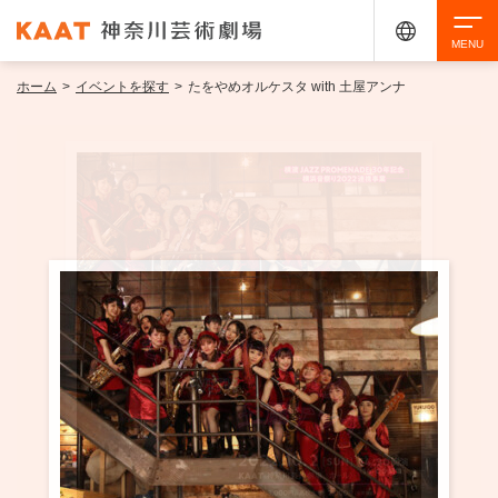
ホーム
>
イベントを探す
>
たをやめオルケスタ with 土屋アンナ
検索
アクセシビリティ
チケット購入
交通案内
イベントを探す
・ イベント一覧
ご来場案内
・ イベントカレンダー
・ 館内サービス・アクセシビリティ
施設を借りる