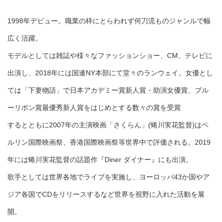
1998年デビュー。職業の枠にとらわれず何刀流ものジャンルで幅
広く活躍。
モデルとしては雑誌や様々なファッションショー、CM、テレビに
出演し、2018年には国連NY本部にて堂々のランウェイ。女優とし
ては「下妻物語」で日本アカデミー賞新人賞・助演女優賞、ブル
ーリボン賞最優秀新人賞をはじめとする数々の賞を受賞
するとともに2007年の主演映画「さくらん」(蜷川実花監督)はベ
ルリン国際映画祭、香港国際映画祭等世界中で評価される。2019
年には蜷川実花監督の話題作『Diner ダイナー』にも出演。
歌手としては世界各地でライブを実施し、ヨーロッパ43か国やア
ジア各国でCDをリリースするなど世界を視野に入れた活動を展
開。