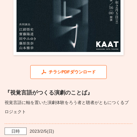
・ フロアマップ
KAATについて
・ レストラン/カフェ
・ 交通案内
・ ミッション
KAAT 神奈川芸術劇場
SNS
・ よくある質問
・ 芸術監督
・ 施設概要
チラシPDFダウンロード
・ フロアマップ
・ レストラン/カフェ
『視覚言語がつくる演劇のことば』
視覚言語に軸を置いた演劇体験をろう者と聴者がともにつくるプ
ロジェクト
日時
2023/2/5
(日)