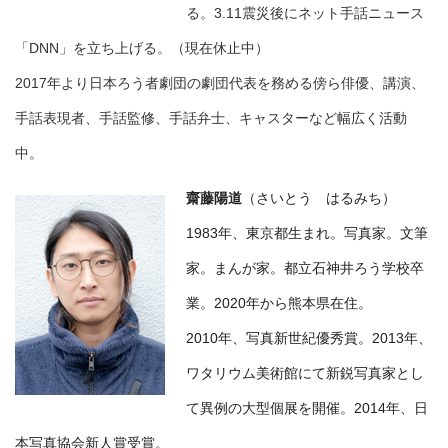
る。3.11震災後にネット手話ニュース
「DNN」を立ち上げる。（現在休止中）
2017年より日本ろう者劇団の劇団代表を務める傍ら俳優、講演、
手話表現者、手話監修、手話弁士、キャスターなど幅広く活動
中。
齋藤陽道
（さいとう はるみち）
1983年、東京都生まれ。写真家。文筆
家。まんが家。都立石神井ろう学校卒
業。2020年から熊本県在住。
2010年、写真新世紀優秀賞。2013年、
ワタリウム美術館にて新鋭写真家とし
て異例の大型個展を開催。2014年、日
本写真協会新人賞受賞。