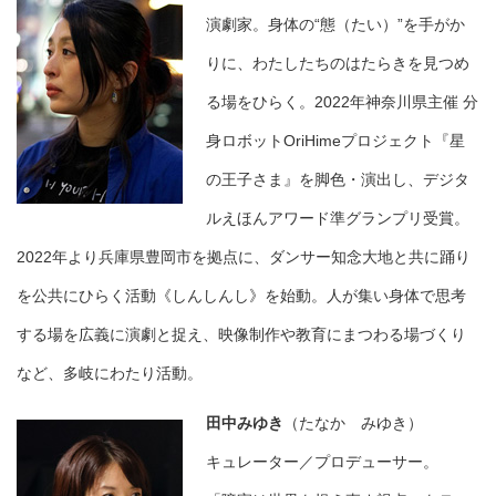
演劇家。身体の“態（たい）”を手がか
りに、わたしたちのはたらきを見つめ
る場をひらく。2022年神奈川県主催 分
身ロボットOriHimeプロジェクト『星
の王子さま』を脚色・演出し、デジタ
ルえほんアワード準グランプリ受賞。
2022年より兵庫県豊岡市を拠点に、ダンサー知念大地と共に踊り
を公共にひらく活動《しんしんし》を始動。人が集い身体で思考
する場を広義に演劇と捉え、映像制作や教育にまつわる場づくり
など、多岐にわたり活動。
田中みゆき
（たなか みゆき）
キュレーター／プロデューサー。