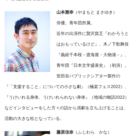
山本雅幸
（やまもと まさゆき）
俳優。青年団所属。
近年の出演作に贅沢貧乏『わかろうと
はおもっているけど』、木ノ下歌舞伎
『義経千本桜－渡海屋・大物浦－』、
青年団『日本文学盛衰史』（初演）。
世田谷パブリックシアター製作の
『「支援すること」についての小さな劇』（極楽フェス2022）、
『うけいれる身体、うけいれられない身体』（地域の物語2022）
などインタビューをした方々の話から演劇を立ち上げることは、
活動の大きな柱となっている。
藤原佳奈
（ふじわら かな）