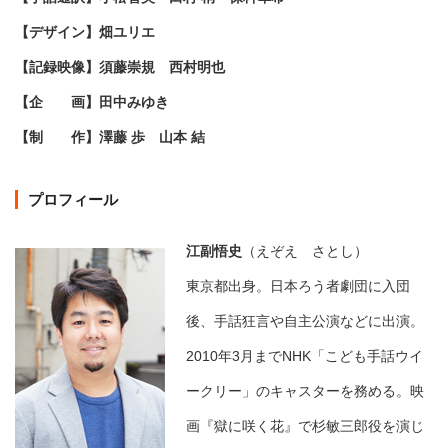
【デザイン】畑ユリエ
【記録映像】須藤崇規 西村明也
【企 画】田中みゆき
【制 作】澤藤 歩 山本 結
プロフィール
江副悟史
（えぞえ さとし）
東京都出身。日本ろう者劇団に入団
後、手話狂言や自主公演などに出演。
2010年3月までNHK「こども手話ウイ
ークリー」のキャスターを務める。映
画『獄に咲く花』で杉敏三郎役を演じ