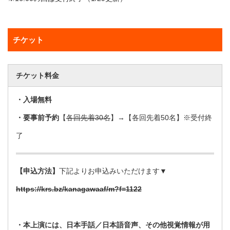
チケット
チケット料金
・入場無料
・要事前予約
【
各回先着30名
】→【各回先着50名】※受付終
了
【申込方法】
下記よりお申込みいただけます▼
https://krs.bz/kanagawaaf/m?f=1122
・本上演には、日本手話／日本語音声、その他視覚情報が用