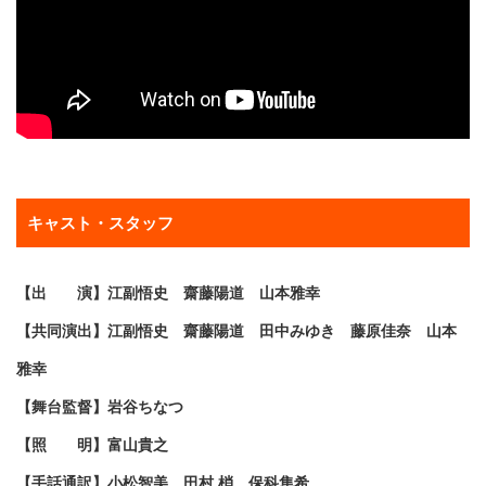
キャスト・スタッフ
【出 演】江副悟史 齋藤陽道 山本雅幸
【共同演出】江副悟史 齋藤陽道 田中みゆき 藤原佳奈 山本
雅幸
【舞台監督】岩谷ちなつ
【照 明】富山貴之
【手話通訳】小松智美 田村 梢 保科隼希