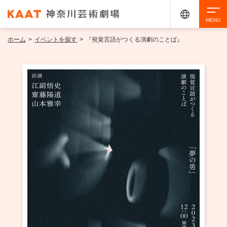
ホーム
>
イベントを探す
>
『視覚言語がつくる演劇のことば』
検索
アクセシビリティ
チケット購入
交通案内
イベントを探す
・ イベント一覧
ご来場案内
・ イベントカレンダー
・ 館内サービス・アクセシビリティ
施設を借りる