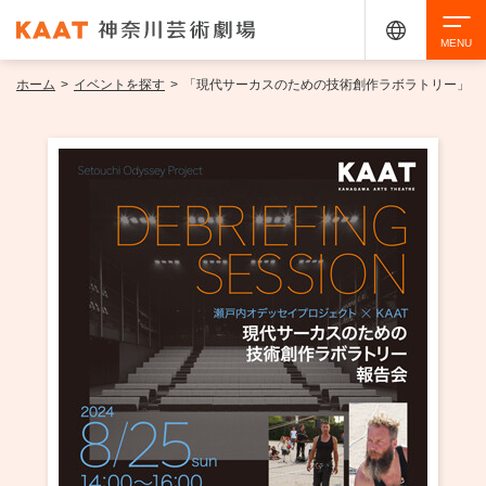
ホーム
>
イベントを探す
>
「現代サーカスのための技術創作ラボラトリー」
検索
アクセシビリティ
チケット購入
交通案内
イベントを探す
・ イベント一覧
ご来場案内
・ イベントカレンダー
・ 館内サービス・アクセシビリティ
施設を借りる