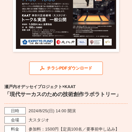
・ フロアマップ
KAATについて
・ レストラン/カフェ
・ 交通案内
・ ミッション
KAAT 神奈川芸術劇場
SNS
・ よくある質問
・ 芸術監督
・ 施設概要
チラシPDFダウンロード
・ フロアマップ
・ レストラン/カフェ
瀬戸内オデッセイプロジェクト×KAAT
「現代サーカスのための技術創作ラボラトリー」
日時
2024/8/25
(日)
14:00
開演
会場
大スタジオ
料金
参加料：1500円【定員100名／要事前申し込み】