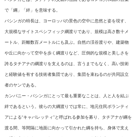
で「綱」「絆」を意味する。
バシンガの特長は、ヨーロッパの景色の空中に忽然と姿を現す、
大規模なサイトスペシフィック綱渡りであり、規模は高さ数十メ
ートル、距離数百メートルにも及ぶ。自然の渓谷渡りや、建築物
や丘に向かって空中を歩く綱渡りなど、圧倒的な規模と美しさを
誇るタチアナの綱渡りを支えるのは、言うまでもなく、高い技術
と経験値を有する技術者集団であり、集団を束ねるのが共同設立
者のヤンである。
カンパニー・バシンガにとって最も重要なことは、人と人を結ぶ
絆であるという。彼らの大綱渡りでは常に、地元住民ボランティ
アによる“キャバレッティ”と呼ばれる参加を募り、タチアナが綱を
渡る間、等間隔に地面に向かって引かれた綱を持ち、身体で支え