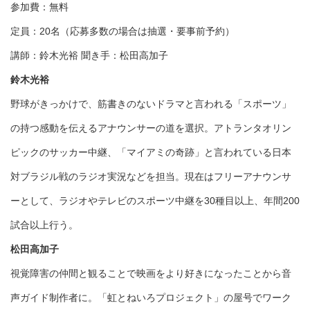
参加費：無料
定員：20名（応募多数の場合は抽選・要事前予約）
講師：鈴木光裕 聞き手：松田高加子
鈴木光裕
野球がきっかけで、筋書きのないドラマと言われる「スポーツ」
の持つ感動を伝えるアナウンサーの道を選択。アトランタオリン
ピックのサッカー中継、「マイアミの奇跡」と言われている日本
対ブラジル戦のラジオ実況などを担当。現在はフリーアナウンサ
ーとして、ラジオやテレビのスポーツ中継を30種目以上、年間200
試合以上行う。
松田高加子
視覚障害の仲間と観ることで映画をより好きになったことから音
声ガイド制作者に。「虹とねいろプロジェクト」の屋号でワーク