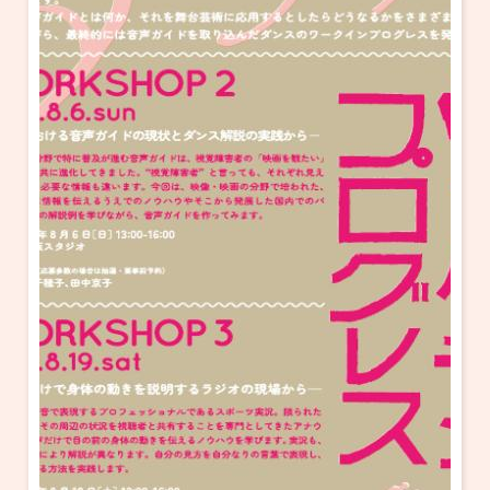
・ フロアマップ
KAATについて
・ レストラン/カフェ
・ 交通案内
・ ミッション
KAAT 神奈川芸術劇場
SNS
・ よくある質問
・ 芸術監督
・ 施設概要
・ フロアマップ
・ レストラン/カフェ