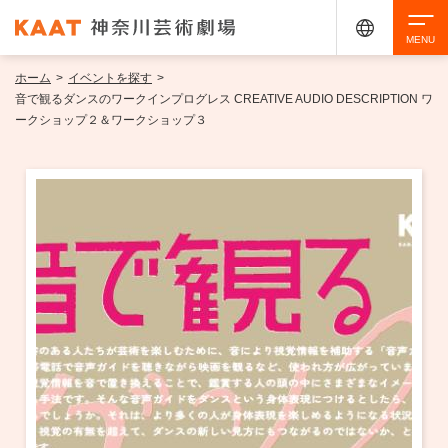
ホーム
>
イベントを探す
>
検索
音で観るダンスのワークインプログレス CREATIVE AUDIO DESCRIPTION ワ
ークショップ２＆ワークショップ３
アクセシビリティ
チケット購入
交通案内
イベントを探す
・ イベント一覧
ご来場案内
・ イベントカレンダー
・ 館内サービス・アクセシビリティ
施設を借りる