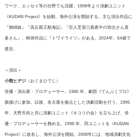
ワーク、エッセイ等の分野でも活躍。1998年より演劇ユニット
《KUDAN Project》を始動、海外公演を開始する。主な演出作品に
『御姉妹』『高丘親王航海記』『百人芝居◎真夜中の弥次さん喜
多さん』、映画作品に『トワイライツ』がある。2024年、64歳で
逝去。
＜演出＞
小熊ヒデジ
（おぐまひでじ）
俳優・演出家・プロデューサー。1985 年、劇団《てんぷくプロ》
旗揚げに参加。以後、名古屋を拠点とした演劇活動を⾏う。1995
年、天野天街と共に演劇ユニット《キコリの会》を⽴ち上げ、俳
優・プロデューサーを務める。1998 年、同ユニットを《KUDAN
Project》に改名し、海外公演を開始。2008年には、地域演劇⽂化