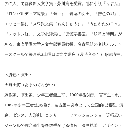
テの人」で群像新人文学賞・芥川賞を受賞。他に小説『りすん』
『ロンバルディア遠景』『領土』『岩塩の女王』『昏色の都』、
エッセー集に『スワ氏文集（もんじゅう）』『うたかたの日々』
『スットン経』、文学批評集に『偏愛蔵書室』『紋章と時間』が
ある。東海学園大学人文学部客員教授。名古屋駅の名鉄カルチャ
ースクールで毎月第3土曜日に文学講座（常時入会可）を開講中。
＜脚色・演出＞
天野天街
（あまのてんがい）
劇作家、演出家、少年王者舘主宰。1960年愛知県一宮市生まれ。
1982年少年王者舘旗揚げ、名古屋を拠点として全国的に活躍。演
劇、ダンス、人形劇、コンサート、ファッションショー等幅広い
ジャンルの舞台演出を多数手がける傍ら、漫画執筆、デザイン・