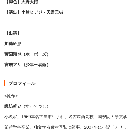
【脚色】天野天街
【演出】小熊ヒデジ・天野天街
【出演】
加藤玲那
菅沼翔也（ホーボーズ）
宮璃アリ（少年王者舘）
プロフィール
<原作>
諏訪哲史
（すわてつし）
小説家。1969年名古屋市生まれ。名古屋西高校、國學院大學文学
部哲学科卒業。独文学者種村季弘に師事。2007年に小説「アサッ