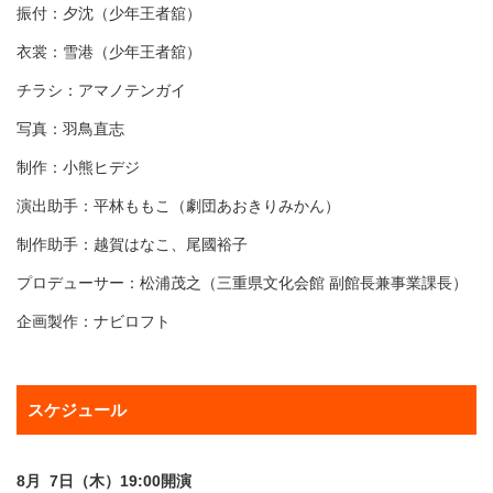
振付：夕沈（少年王者舘）
衣裳：雪港（少年王者舘）
チラシ：アマノテンガイ
写真：羽鳥直志
制作：小熊ヒデジ
演出助手：平林ももこ（劇団あおきりみかん）
制作助手：越賀はなこ、尾國裕子
​プロデューサー：松浦茂之（三重県文化会館 副館長兼事業課長）
企画製作：ナビロフト
スケジュール
8月 7日（木）19:00開演