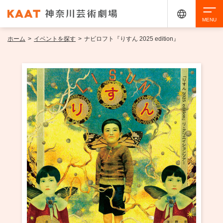
ホーム
>
イベントを探す
>
ナビロフト『りすん 2025 edition』
検索
アクセシビリティ
チケット購入
交通案内
イベントを探す
・ イベント一覧
ご来場案内
・ イベントカレンダー
・ 館内サービス・アクセシビリティ
施設を借りる