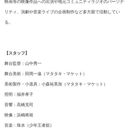
映画等の映像作品への出演や地元コミュニティラジオのパーソナ
リティ、演劇や音楽ライブの企画制作など多方面で活動してい
る。
【スタッフ】
舞台監督：山中秀一
舞台美術：田岡一遠（マタタキ・マケット）
美術製作・小道具：小森祐美加（マタタキ・マケット）
照明：福井孝子
音響：高橋克司
映像：浜嶋将裕
音楽：珠水（少年王者舘）