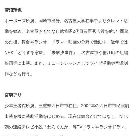
菅沼翔也
ホーボーズ所属。岡崎市出身。名古屋大学在学中よりタレント活
動を始め、名古屋おもてなし武将隊2代目豊臣秀吉役を約3年間務
めた後、舞台やラジオ、ドラマ・映画の分野で活動中。近年では
NHK「どうする家康」「未解決事件」、名古屋市や蟹江町の短編
映画等に出演。また、ミュージシャンとしてライブ活動や音源制
作なども行う。
宮璃アリ
少年王者舘所属。三重県四日市市在住。2002年の四日市市民演劇
出演を機に演劇活動をはじめる。現在は舞台だけではなく、NHK
朝の連続テレビ小説「わろてんか」等TVドラマやラジオドラマ、