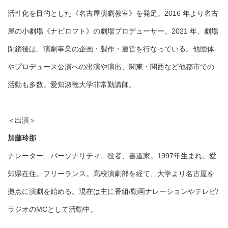
活性化を⽬的とした《名古屋演劇教室》を発⾜。2016 年より名古
屋の⼩劇場《ナビロフト》の劇場プロデューサー。2021 年、劇場
閉鎖後は、演劇事業の企画・製作・運営を⾏なっている。他団体
やプロデュース公演への出演や演出、関東・関⻄など他都市での
活動も多数。愛知淑徳大学非常勤講師。
＜出演＞
加藤玲那
ナレーター、パーソナリティ、役者、書道家。1997年生まれ。愛
知県在住。フリーランス。高校演劇部を経て、大学より名古屋を
拠点に演劇を始める。現在は主に番組/動画ナレーションやテレビ/
ラジオのMCとして活動中。