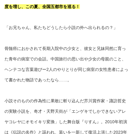
度を増し、この夏、全国五都市を巡る！
「お兄ちゃん、私たちどうしたら小説の外へ出られるの？」
骨髄癌におかされて長期入院中の少女と、彼女と兄妹同然に育っ
た青年の病室での会話。中国旅行の思い出や少女の母親のこと、
ヘンテコな言葉遊びー2人のやりとりが同じ病室の女性患者によっ
て書かれた物語であったなら……。
小説そのものの作為性に果敢に斬り込んだ芥川賞作家・諏訪哲史
の実験小説を、奇才・天野天街が「エンゲキでしかできないアレ
ヤコレヤにオモイキリ変換」した舞台版『りすん』。2010年初演
は《伝説の名作》と謳われ、装いを一新して復活上演した2023年