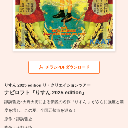
・ フロアマップ
KAATについて
・ レストラン/カフェ
・ 交通案内
・ ミッション
KAAT 神奈川芸術劇場
SNS
・ よくある質問
・ 芸術監督
・ 施設概要
チラシPDFダウンロード
・ フロアマップ
・ レストラン/カフェ
りすん 2025 edition リ・クリエイションツアー
ナビロフト『りすん 2025 edition』
諏訪哲史×天野天街による伝説の名作『りすん 』がさらに強度と濃
度を増し、この夏、全国五都市を巡る！
原作：諏訪哲史
脚色：天野天街