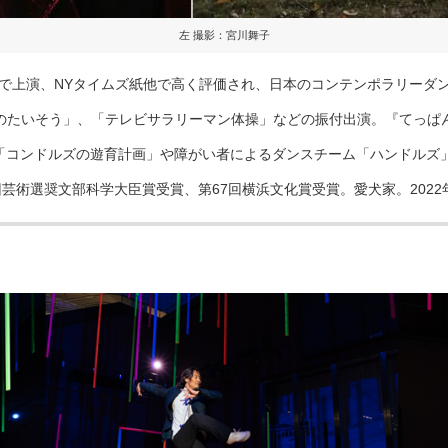
左 撮影：宮川舞子
ヶ国で上演、NYタイムズ紙他で高く評価され、日本のコンテンポラリーダ
ちのたいそう」、「テレビサラリーマン体操」などの振付出演。『てっぱ
「コンドルズの遊育計画」や障がい者によるダンスチーム「ハンドルズ
回芸術選奨文部科学大臣賞受賞、第67回横浜文化賞受賞。愛犬家。202