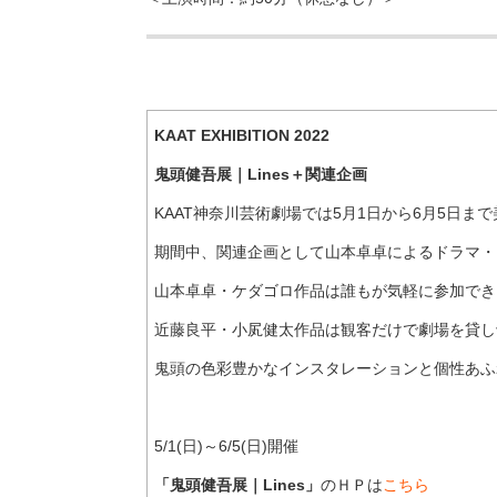
KAAT EXHIBITION 2022
鬼頭健吾展｜Lines＋関連企画
KAAT神奈川芸術劇場では5月1日から6月5日
期間中、関連企画として山本卓卓によるドラマ・
山本卓卓・ケダゴロ作品は誰もが気軽に参加でき
近藤良平・小㞍健太作品は観客だけで劇場を貸し
鬼頭の色彩豊かなインスタレーションと個性あふ
5/1(日)～6/5(日)開催
「鬼頭健吾展｜Lines」
のＨＰは
こちら