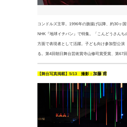
コンドルズ主宰。1996年の旗揚げ以降、約30
NHK『地球イチバン』で特集。「こんどうさん
方面で表現者として活躍。子ども向け参加型公演
る。第4回朝日舞台芸術賞寺山修司賞受賞、第67
加藤 甫
【舞台写真掲載】5/13
撮影：