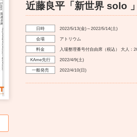
近藤良平「新世界 solo 
日時
2022/5/13
(金)～
2022/5/14
(土)
会場
アトリウム
料金
入場整理番号付自由席（税込） 大人：2
KAme
先行
2022/4/9
(土)
一般発売
2022/4/10
(日)